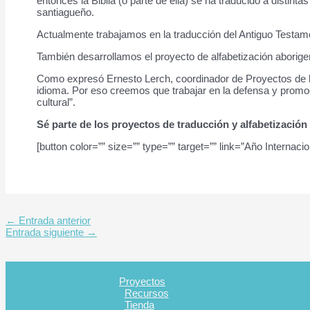
entonces la Biblia (o parte de ella) se ha traducido a distint
santiagueño.
Actualmente trabajamos en la traducción del Antiguo Testament
También desarrollamos el proyecto de alfabetización aborige
Como expresó Ernesto Lerch, coordinador de Proyectos de la
idioma. Por eso creemos que trabajar en la defensa y promoci
cultural”.
Sé parte de los proyectos de traducción y alfabetización
[button color=”” size=”” type=”” target=”” link=”Año Internac
←
Entrada anterior
Entrada siguiente
→
Proyectos
Recursos
Tienda