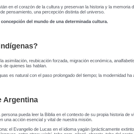
tán en el corazón de la cultura y preservan la historia y la memoria 
de pensamiento, una percepción distinta del universo.
a concepción del mundo de una determinada cultura.
 indígenas?
 la asimilación, reubicación forzada, migración económica, analfabet
s de quienes las hablan.
guas es natural con el paso prolongado del tiempo; la modernidad ha 
e Argentina
sona pueda leer la Biblia en el contexto de su propia historia de vi
en una acción esencial y vital de nuestra misión.
tona: el Evangelio de Lucas en el idioma yagán (prácticamente extint