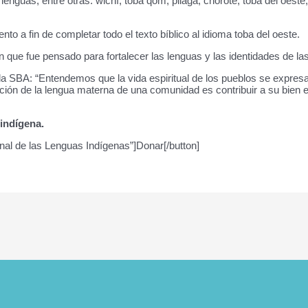
as lenguas, entre otras: wichí, toba qom, pilagá, chorote, toba del oes
o a fin de completar todo el texto bíblico al idioma toba del oeste.
n que fue pensado para fortalecer las lenguas y las identidades de l
 SBA: “Entendemos que la vida espiritual de los pueblos se expresa
ón de la lengua materna de una comunidad es contribuir a su bien esp
 indígena.
ional de las Lenguas Indígenas”]Donar[/button]