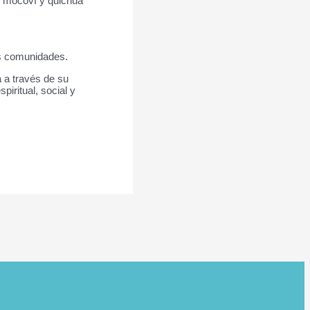
te, mocoví y quichua
as comunidades.
 a través de su
iritual, social y