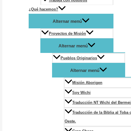
Trabaja con nosotros
¿Qué hacemos?
Alternar menú
Proyectos de Misión
Alternar menú
Pueblos Originarios
Alternar menú
Misión Aborigen
Soy Wichi
Traducción NT Wichi del Berme
Traducción de la Biblia al Toba 
Oeste.