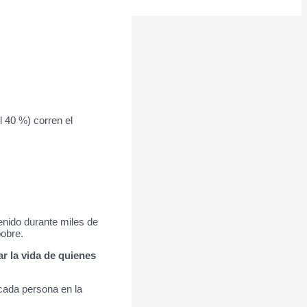
 40 %) corren el
enido durante miles de
pobre.
r la vida de quienes
cada persona en la