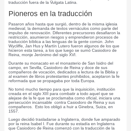
traducción fuera de la Vulgata Latina.
Pioneros en la traducción
Pasaron años hasta que surgió, dentro de la misma iglesia
medieval, la demanda de textos vernáculos como parte del
impulso de renovación. Diferentes precursores desafiaron la
restricción, asumieron riesgos y emprendieron procesos de
traducción bíblica a las lenguas de la gente común. John
Wycliffe, Jan Hus y Martín Lutero fueron algunos de los que
hicieron esta tarea, a los que luego se sumó Casiodoro de
Reina, monje Jerónimo del siglo XVI.
Durante su monacato en el monasterio de San Isidro del
campo, en Sevilla, Casiodoro de Reina y doce de sus
compañeros de vocación, dedicados a lectura de la Biblia y
al examen de libros protestantes prohibidos, aceptaron la fe
reformada que se propagaba por toda Europa.
No tomó mucho tiempo para que la inquisición, institución
creada en el siglo XIII para combatir a todo aquel que se
alejase de la fe que se proclamaba como oficial, iniciara una
persecución incansable contra Casiodoro de Reina y sus
compañeros. Esto los obligó a huir a Ginebra, Suiza, en
1557.
Luego decidió trasladarse a Inglaterra, donde fue amparado
por la reina Isabel I. Fue durante su estadía en Inglaterra
que Casiodoro de Reina comenzó con la traducción de la