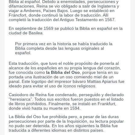
Biblia al español. Debido a enemistades, persecuciones y
difamaciones, Reina se vio obligado a salir de Inglaterra y
viajar a Amberes, Países Bajos. Luego se estableció en
Fráncfort, donde continuó la labor de traducción. Allí
completó la traducción del Antiguo Testamento en 1567.
En septiembre de 1569 se publicó la Biblia en español en la
ciudad de Basilea.
Por primera vez en la historia se había traducido la
Biblia completa desde las lenguas originales al
español.
Esta traducción, que tuvo el noble propósito de ponerla al
alcance de los españoles en su propia lengua del corazón,
fue conocida como
la Biblia del Oso
, porque tenía en su
portada una ilustración de un oso comiendo miel de un
panal. Este logotipo del impresor bávaro Mattias Apiarius fue
ideado para evitar el uso de íconos religiosos.
Casiodoro de Reina fue condenado, perseguido y declarado
“heresiarca”. Todos sus escritos fueron puestos en el listado
de libros prohibidos. Finalmente, se instaló en Frankfurt,
donde vivió hasta su muerte en 1594.
La Biblia del Oso fue prohibida pero, a pesar de las duras
persecuciones por parte de la Inquisición, su lectura popular
no pudo ser detenida.
En los años siguientes la Biblia fue
traducida a diferentes idiomas en distintos países.