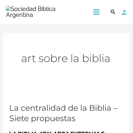
Ir
Main
Buscar
al
Menu
contenido
art sobre la biblia
La
La centralidad de la Biblia –
centralidad
Siete propuestas
de
la