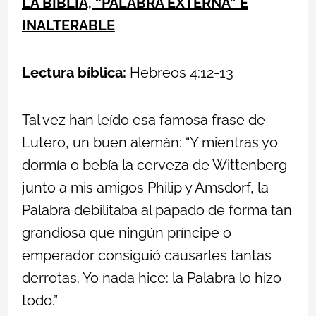
LA BIBLIA, “PALABRA EXTERNA” E
Biblia
INALTERABLE
–
Siete
Lectura bíblica:
Hebreos 4:12-13
propuestas
Tal vez han leído esa famosa frase de
Lutero, un buen alemán: “Y mientras yo
dormía o bebía la cerveza de Wittenberg
junto a mis amigos Philip y Amsdorf, la
Palabra debilitaba al papado de forma tan
grandiosa que ningún príncipe o
emperador consiguió causarles tantas
derrotas. Yo nada hice: la Palabra lo hizo
todo.”