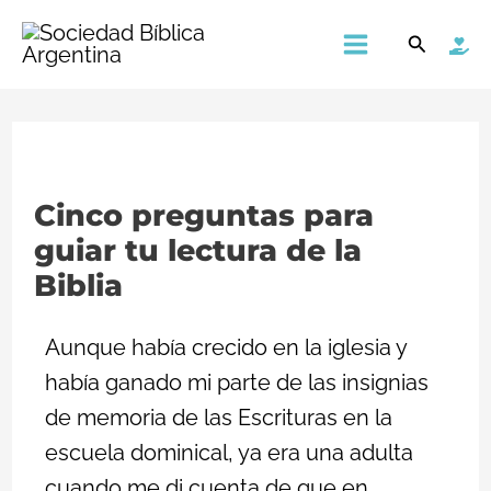
Ir
Main
Buscar
al
Menu
contenido
Cinco preguntas para
guiar tu lectura de la
Biblia
Aunque había crecido en la iglesia y
había ganado mi parte de las insignias
de memoria de las Escrituras en la
escuela dominical, ya era una adulta
cuando me di cuenta de que en