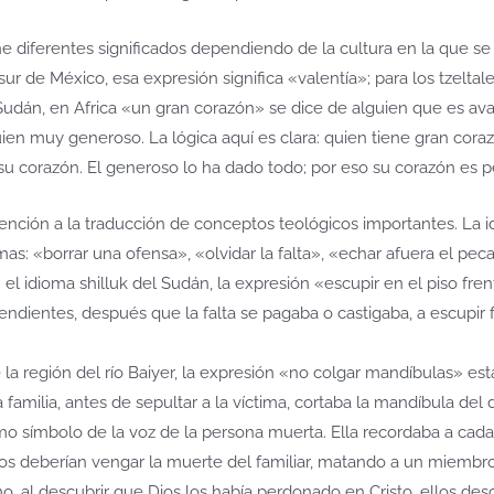
 diferentes significados dependiendo de la cultura en la que se u
r de México, esa expresión significa «valentía»; para los tzeltale
 Sudán, en Africa «un gran corazón» se dice de alguien que es a
guien muy generoso. La lógica aquí es clara: quien tiene gran co
su corazón. El generoso lo ha dado todo; por eso su corazón es 
ención a la traducción de conceptos teológicos importantes. La
as: «borrar una ofensa», «olvidar la falta», «echar afuera el pec
el idioma shilluk del Sudán, la expresión «escupir en el piso fren
ntendientes, después que la falta se pagaba o castigaba, a escupir f
la región del río Baiyer, la expresión «no colgar mandíbulas» está
familia, antes de sepultar a la víctima, cortaba la mandíbula del di
mo símbolo de la voz de la persona muerta. Ella recordaba a cad
los deberían vengar la muerte del familiar, matando a un miembro 
o, al descubrir que Dios los había perdonado en Cristo, ellos des