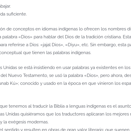
bajar.
da suficiente.
ión de conceptos en idiomas indígenas lo ofrecen los nombres di
palabra «Dios» para hablar del Dios de la tradición cristiana. Est
ara referirse a Dios: «jajal Dios», «Diyu», etc. Sin embargo, esta p
onceptual que tienen las palabras indígenas.
 Unidas se está insistiendo en usar palabras ya existentes en los
 del Nuevo Testamento, se usó la palabra «Dios», pero ahora, d
«Hunab Kú»; conocido y usado en la época en que vinieron los esp
e tenemos al traducir la Biblia a lenguas indígenas es el asunt
cas Unidas quisiéramos que los traductores aplicaran los mejores
 y la exégesis modernas.
l sentido y resulten en obras de gran valor literario; que suenen 