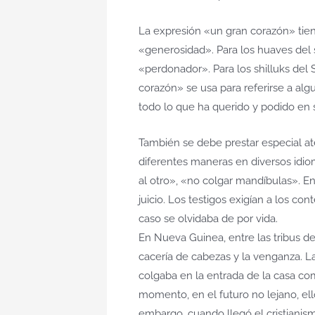
La expresión «un gran corazón» tiene
«generosidad». Para los huaves del su
«perdonador». Para los shilluks del
corazón» se usa para referirse a al
todo lo que ha querido y podido en 
También se debe prestar especial at
diferentes maneras en diversos idiom
al otro», «no colgar mandíbulas». En 
juicio. Los testigos exigían a los co
caso se olvidaba de por vida.
En Nueva Guinea, entre las tribus de 
cacería de cabezas y la venganza. La 
colgaba en la entrada de la casa co
momento, en el futuro no lejano, el
embargo, cuando llegó el cristianism