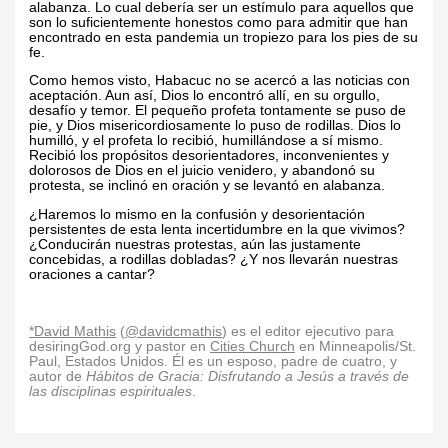
alabanza. Lo cual debería ser un estímulo para aquellos que
son lo suficientemente honestos como para admitir que han
encontrado en esta pandemia un tropiezo para los pies de su
fe.
Como hemos visto, Habacuc no se acercó a las noticias con
aceptación. Aun así, Dios lo encontró allí, en su orgullo,
desafío y temor. El pequeño profeta tontamente se puso de
pie, y Dios misericordiosamente lo puso de rodillas. Dios lo
humilló, y el profeta lo recibió, humillándose a sí mismo.
Recibió los propósitos desorientadores, inconvenientes y
dolorosos de Dios en el juicio venidero, y abandonó su
protesta, se inclinó en oración y se levantó en alabanza.
¿Haremos lo mismo en la confusión y desorientación
persistentes de esta lenta incertidumbre en la que vivimos?
¿Conducirán nuestras protestas, aún las justamente
concebidas, a rodillas dobladas? ¿Y nos llevarán nuestras
oraciones a cantar?
*David Mathis
(
@davidcmathis
) es el editor ejecutivo para
desiringGod.org y pastor en
Cities Church
en Minneapolis/St.
Paul, Estados Unidos. Él es un esposo, padre de cuatro, y
autor de
Hábitos de Gracia: Disfrutando a Jesús a través de
las disciplinas espirituales
.