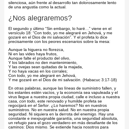
silenciosa, aún frente al desarrollo tan dolorosamente lento
de una angustia como la actual.
¿Nos alegraremos?
El segundo y último “Sin embargo, lo haré…” viene en el
versículo 18: “Con todo, yo me alegraré en Jehová, y me
gozaré en el Dios de mi salvación”. Y el profeta lo dice
precisamente con los peores escenarios sobre la mesa:
Aunque la higuera no florezca,
Ni en las vides haya frutos,
Aunque falte el producto del olivo,
Y los labrados no den mantenimiento,
Y las ovejas sean quitadas de la majada,
Y no haya vacas en los corrales;
Con todo, yo me alegraré en Jehová,
Y me gozaré en el Dios de mi salvación. (Habacuc 3:17-18)
En otras palabras, aunque las líneas de suministro fallen, y
los estantes estén vacíos, y la economía sea vapuleada y el
virus llegue a nuestra propia ciudad, calle e incluso a nuestra
casa,
con todo
, este renovado y humilde profeta se
regocijará
en el Señor
. ¿Lo haremos? No en nuestros
suministros. No en nuestra salud. No en nuestra propia
seguridad. Ni siquiera en la derrota del enemigo. Hay una
constante e inexpugnable garantía, una seguridad absoluta,
un refugio para el gozo verdadero en más desafiante de los
caminos: Dios mismo. Se extiende hacia nosotros para