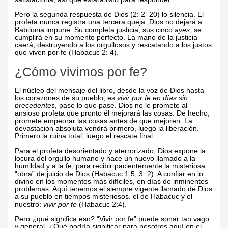
Pero la segunda respuesta de Dios (2: 2–20) lo silencia. El
profeta nunca registra una tercera queja. Dios no dejará a
Babilonia impune. Su completa justicia, sus cinco
ayes
, se
cumplirá en su momento perfecto. La mano de la justicia
caerá, destruyendo a los orgullosos y rescatando a los justos
que viven por fe (Habacuc 2: 4).
¿Cómo vivimos por fe?
El núcleo del mensaje del libro, desde la voz de Dios hasta
los corazones de su pueblo, es
vivir por fe en días sin
precedentes
, pase lo que pase. Dios no le promete al
ansioso profeta que pronto él mejorará las cosas. De hecho,
promete empeorar las cosas antes de que mejoren. La
devastación absoluta vendrá primero, luego la liberación.
Primero la ruina total, luego el rescate final.
Para el profeta desorientado y aterrorizado, Dios expone la
locura del orgullo humano y hace un nuevo llamado a la
humildad y a la fe, para recibir pacientemente la misteriosa
“obra” de juicio de Dios (Habacuc 1:5; 3: 2). A confiar en lo
divino en los momentos más difíciles, en días de inminentes
problemas. Aquí tenemos el siempre vigente llamado de Dios
a su pueblo en tiempos misteriosos, el de Habacuc y el
nuestro:
vivir por fe
(Habacuc 2:4).
Pero ¿qué significa eso? “Vivir por fe” puede sonar tan vago
y general. ¿Qué podría significar para nosotros aquí en el