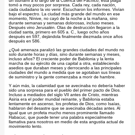
un tsunami a lo largo de la Cuenca del Pacífico, esta plaga
tomó a muy pocos por sorpresa. Cada rey, cada nación,
cada ciudadano la vio venir. Escucharon los informes. Vivían
bajo el espectro. La ciudad más grande del mundo en ese
momento, Nínive, no cayó de la noche a la mañana, sino
durante semanas y semanas dolorosas, incluso meses.
Después vino Jerusalén. Olas de destrucción llegaron a la
ciudad santa, primero en 605 a. C., luego ocho años
después en 597, dejándola finalmente diezmada once años
después en 586.
¿Qué amenaza paralizó las grandes ciudades del mundo no
solo durante horas y días, sino durante semanas y meses,
incluso años? El creciente poder de Babilonia y la lenta
marcha de su ejército de una capital a otra, estableciendo
asedios que duraban meses y derrocando a las principales
ciudades del mundo a medida que se agotaban sus líneas
de suministro y la gente comenzaba a morir de hambre.
Y aún más, la calamidad que se avecinaba no debería haber
sido una sorpresa para el pueblo del primer pacto de Dios.
Incluso a mediados del siglo VII antes de Cristo, mientras
Asiria era el poder mundial reinante, y Babilonia estaba
lentamente en ascenso, los profetas de Dios, como Isaías,
hablaron del desastre que se avecinaba décadas antes. Al
igual que un profeta mucho menos prominente llamado
Habacuc, que puede tener una palabra especialmente
llamativa para nosotros en medio de esta angustia actual de
movimiento lento.