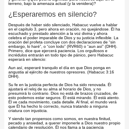
terreno, bajo la amenaza actual (y la venidera)?
¿Esperaremos en silencio?
Después de haber sido silenciado, Habacuc vuelve a hablar
en el capítulo 3, pero ahora en oración, no quejándose. Él ha
escuchado y prestado atención a la voz divina y ahora
celebra el poder imparable de Dios y su justicia inflexible. La
oración del profeta concluye con dos declaraciones de “sin
embargo, lo haré”, o “con todo” (RVR60) o “aun así” (DHH).
Primero, dice que ejercerá paciencia. Los orgullosos e
incrédulos entrarán en todo tipo de pánico, pero Habacuc
esperará en silencio:
Aun así, esperaré tranquilo el día en que Dios ponga en
angustia al ejército de nuestros opresores. (Habacuc 3:16
DHH).
Su fe en la justicia perfecta de Dios ha sido renovada. Él
ajustará el reloj de su alma al horario de Dios, y no
presumirá lo contrario. Dios no está de brazos cruzados, de
esto podemos estar seguros. Él está mirando. Él está atento.
Él ve cada movimiento, cada detalle. Al final, el mundo verá
que Él ha hecho lo correcto, nunca tratando a ninguna
criatura con injusticia.
Y siendo tan propensos como somos, en nuestra finitud,
pecado y ansiedad, a querer imponerle a Dios nuestro propio
calendario de resolución, Él nos llama a la paciencia