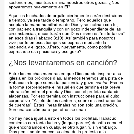
sostenernos, mientras elimina nuestros otros gozos. ¿Nos
apoyaremos nuevamente en Él?
Aquellos hinchados de orgullo ciertamente serán destruidos
a tiempo, ya sea tarde o temprano. Pero aquellos que
aceptan la mano humilladora de Dios y se inclinan con fe,
con paciencia tranquila y con un gozo independiente de las
circunstancias, encontrarán que Dios mismo es “mi fortaleza”
en esos días (Habacuc 3:19). Así también para nosotros,
vivir por fe en esos tiempos se expresa mediante la
paciencia y el gozo. ¿Pero, nuevamente, cómo podría
expresarse esa paciencia y ese gozo?
¿Nos levantaremos en canción?
Entre las muchas maneras en que Dios puede inspirar a su
iglesia en los próximos días, al menos tenemos una pista de
Habacuc a lo que suena tal paciencia y gozo:
cantar
. Esa es
la forma sorprendente e inusual en que termina esta breve
interacción entre el profeta y Dios, con el profeta cantando
alabanzas. Por eso termina con instrucciones para el culto
corporativo: “Al jefe de los cantores, sobre mis instrumentos
de cuerdas”. Estas líneas finales no son solo una oración.
Son una canción para que otros se unan.
No hay nada igual a esto en todos los profetas. Habacuc
comienza con tanta lucha y (lo que parece) desafío como el
que encontramos en cualquier otro lugar. Y, sin embargo,
Dios gentilmente mueve su alma de la protesta a la