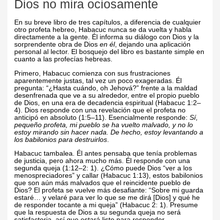
Dios no mira ociosamente
En su breve libro de tres capítulos, a diferencia de cualquier
otro profeta hebreo, Habacuc nunca se da vuelta y habla
directamente a la gente. Él informa su diálogo con Dios y la
sorprendente obra de Dios
en él
, dejando una aplicación
personal al lector. El bosquejo del libro es bastante simple en
cuanto a las profecías hebreas.
Primero, Habacuc comienza con sus frustraciones
aparentemente justas, tal vez un poco exageradas. Él
pregunta: “¿Hasta cuándo, oh Jehová?” frente a la maldad
desenfrenada que ve a su alrededor, entre el propio pueblo
de Dios, en una era de decadencia espiritual (Habacuc 1:2–
4). Dios responde con una revelación que el profeta no
anticipó en absoluto (1:5–11). Esencialmente responde:
Sí,
pequeño profeta, mi pueblo se ha vuelto malvado, y no lo
estoy mirando sin hacer nada. De hecho, estoy levantando a
los babilonios para destruirlos
.
Habacuc tambalea. Él antes pensaba que tenía problemas
de justicia, pero ahora mucho más. Él responde con una
segunda queja (1:12–2: 1). ¿Cómo puede Dios “ver a los
menospreciadores” y callar (Habacuc 1:13), estos babilonios
que son aún más malvados que el reincidente pueblo de
Dios? El profeta se vuelve más desafiante: “Sobre mi guarda
estaré… y velaré para ver lo que se me dirá [Dios] y qué he
de responder tocante a mi queja” (Habacuc 2: 1). Presume
que la respuesta de Dios a su segunda queja no será
satisfactoria, así que estará listo para responder.