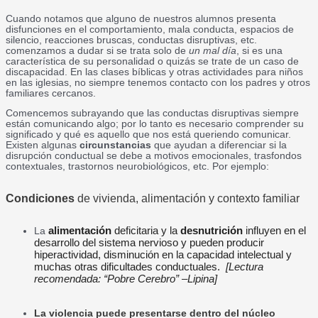
Cuando notamos que alguno de nuestros alumnos presenta
disfunciones en el comportamiento, mala conducta, espacios de
silencio, reacciones bruscas, conductas disruptivas, etc.
comenzamos a dudar si se trata solo de
un mal día
, si es una
característica de su personalidad o quizás se trate de un caso de
discapacidad. En las clases bíblicas y otras actividades para niños
en las iglesias, no siempre tenemos contacto con los padres y otros
familiares cercanos.
Comencemos subrayando que las conductas disruptivas siempre
están comunicando algo; por lo tanto es necesario comprender su
significado y qué es aquello que nos está queriendo comunicar.
Existen algunas
circunstancias
que ayudan a diferenciar si la
disrupción conductual se debe a motivos emocionales, trasfondos
contextuales, trastornos neurobiológicos, etc. Por ejemplo:
Condiciones
de vivienda, alimentación y contexto familiar
alimentación
deficitaria y la
desnutrición
influyen en el
La
desarrollo del sistema nervioso y pueden producir
hiperactividad, disminución en la capacidad intelectual y
muchas otras dificultades conductuales.
[Lectura
recomendada: “Pobre Cerebro” –Lipina]
La
violencia
puede presentarse dentro del núcleo