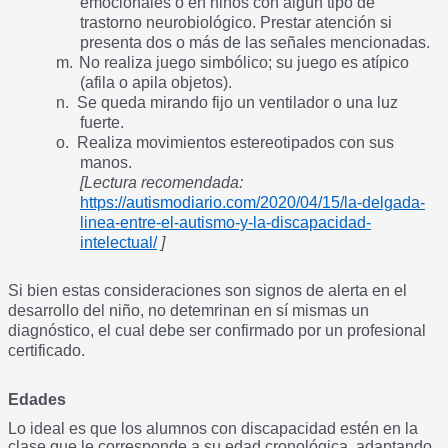
emocionales o en niños con algún tipo de
trastorno neurobiológico. Prestar atención si
presenta dos o más de las señales mencionadas.
m.
No realiza juego simbólico; su juego es atípico
(afila o apila objetos).
n.
Se queda mirando fijo un ventilador o una luz
fuerte.
o.
Realiza movimientos estereotipados con sus
manos.
[Lectura recomendada:
https://autismodiario.com/2020/04/15/la-delgada-
linea-entre-el-autismo-y-la-discapacidad-
intelectual/
]
Si bien estas consideraciones son signos de alerta en el
desarrollo del niño, no detemrinan en sí mismas un
diagnóstico, el cual debe ser confirmado por un profesional
certificado.
Edades
Lo ideal es que los alumnos con discapacidad estén en la
clase que le corresponde a su edad cronológica, adaptando