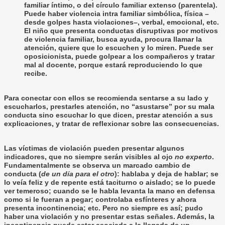
familiar íntimo, o del círculo familiar extenso (parentela).
Puede haber violencia intra familiar simbólica, física –
desde golpes hasta violaciones–, verbal, emocional, etc.
El niño que presenta conductas disruptivas por motivos
de violencia familiar, busca ayuda, procura llamar la
atención, quiere que lo escuchen y lo miren. Puede ser
oposicionista, puede golpear a los compañeros y tratar
mal al docente, porque estará reproduciendo lo que
recibe.
Para
conectar
con ellos se recomienda sentarse a su lado y
escucharlos, prestarles atención, no “asustarse” por su mala
conducta sino escuchar lo que dicen, prestar atención a sus
explicaciones, y tratar de reflexionar sobre las consecuencias.
Las víctimas de violación pueden presentar algunos
indicadores
, que no siempre serán visibles al ojo
no experto
.
Fundamentalmente se observa un marcado cambio de
conducta (
de un día para el otro
): hablaba y deja de hablar; se
lo veía feliz y de repente está taciturno o aislado; se lo puede
ver temeroso; cuando se le habla levanta la mano en defensa
como si le fueran a pegar; controlaba esfínteres y ahora
presenta incontinencia; etc. Pero no siempre es así; pudo
haber una violación y no presentar estas señales. Además, la