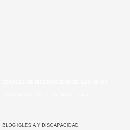
SEÑALES DE DISCAPACIDAD EN LOS NIÑOS
03 diciembre de 2021 | Dra.
Mirta L. Cuomo
BLOG IGLESIA Y DISCAPACIDAD