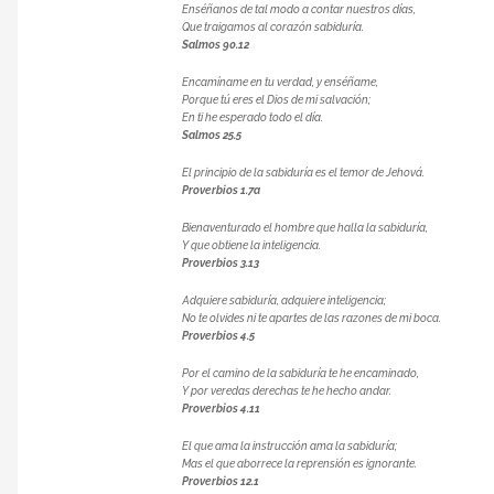
Enséñanos de tal modo a contar nuestros días,
Que traigamos al corazón sabiduría.
Salmos 90.12
Encamíname en tu verdad, y enséñame,
Porque tú eres el Dios de mi salvación;
En ti he esperado todo el día.
Salmos 25.5
El principio de la sabiduría es el temor de Jehová.
Proverbios 1.7a
Bienaventurado el hombre que halla la sabiduría,
Y que obtiene la inteligencia.
Proverbios 3.13
Adquiere sabiduría, adquiere inteligencia;
No te olvides ni te apartes de las razones de mi boca.
Proverbios 4.5
Por el camino de la sabiduría te he encaminado,
Y por veredas derechas te he hecho andar.
Proverbios 4.11
El que ama la instrucción ama la sabiduría;
Mas el que aborrece la reprensión es ignorante.
Proverbios 12.1