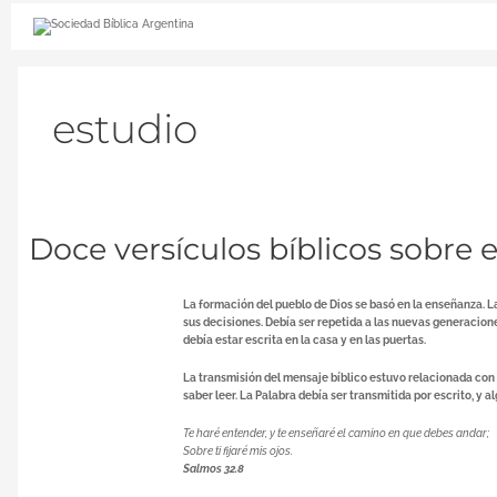
Ir
al
contenido
estudio
Doce
Doce versículos bíblicos sobre e
versículos
bíblicos
sobre
el
La formación del pueblo de Dios se basó en la enseñanza. La
estudio
sus decisiones. Debía ser repetida a las nuevas generacione
y
debía estar escrita en la casa y en las puertas.
la
formación
La transmisión del mensaje bíblico estuvo relacionada con e
saber leer. La Palabra debía ser transmitida por escrito, y 
Te haré entender, y te enseñaré el camino en que debes andar;
Sobre ti fijaré mis ojos.
Salmos 32.8