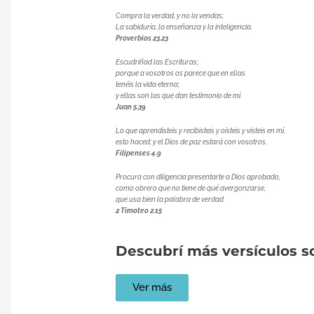
Compra la verdad, y no la vendas;
La sabiduría, la enseñanza y la inteligencia.
Proverbios 23.23
Escudriñad las Escrituras;
porque a vosotros os parece que en ellas
tenéis la vida eterna;
y ellas son las que dan testimonio de mí.
Juan 5.39
Lo que aprendisteis y recibisteis y oísteis y visteis en mí,
esto haced; y el Dios de paz estará con vosotros.
Filipenses 4.9
Procura con diligencia presentarte a Dios aprobado,
como obrero que no tiene de qué avergonzarse,
que usa bien la palabra de verdad.
2 Timoteo 2.15
Descubrí más versículos so
Ver más