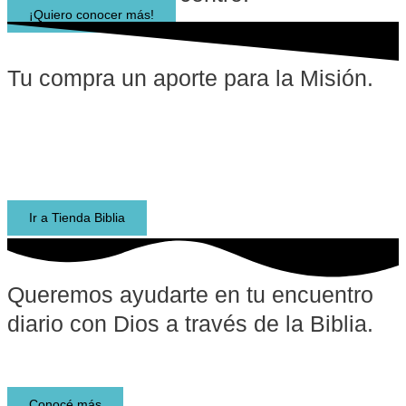
¡Quiero conocer más!
Tu compra un aporte para la Misión.
Encontrá todo lo que necesitas en TiendaBiblia.com.ar.
Biblias de estudio, materiales de estudio, libros, recursos
para escuelas bíblicas y para niños. ¡Envíos rápidos a todo
el país!
Ir a Tienda Biblia
Queremos ayudarte en tu encuentro
diario con Dios a través de la Biblia.​
Lee y descubre la Biblia
Conocé más