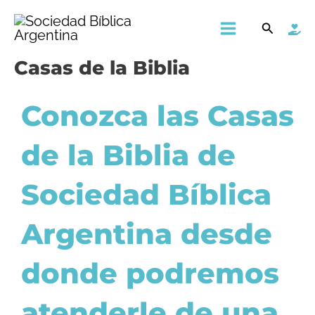
Ir
Main
Buscar
al
Menu
contenido
Casas de la Biblia
Conozca las Casas
de la Biblia de
Sociedad Bíblica
Argentina desde
donde podremos
atenderle de una