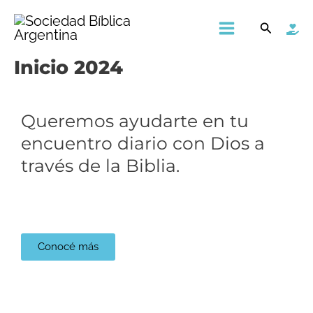
Ir
Main
Buscar
al
Menu
contenido
Inicio 2024
Queremos ayudarte en tu
encuentro diario con Dios a
través de la Biblia.​
Lee y descubre la Biblia
Conocé más