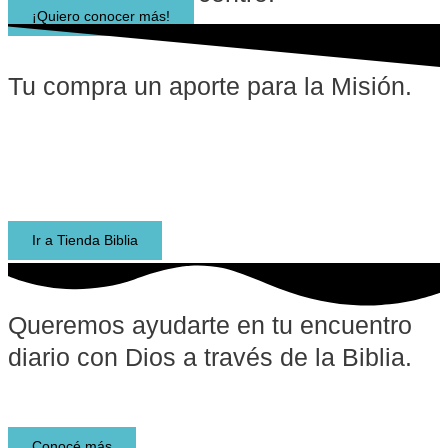
¡Quiero conocer más!
Tu compra un aporte para la Misión.
Encontrá todo lo que necesitas en TiendaBiblia.com.ar.
Biblias de estudio, materiales de estudio, libros, recursos
para escuelas bíblicas y para niños. ¡Envíos rápidos a todo
el país!
Ir a Tienda Biblia
Queremos ayudarte en tu encuentro
diario con Dios a través de la Biblia.​
Lee y descubre la Biblia
Conocé más