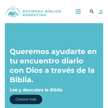
Ir
Main
Buscar
al
Menu
contenido
Queremos ayudarte en
tu encuentro diario
con Dios a través de la
Biblia.​
Lee y descubre la Biblia
Conocé más