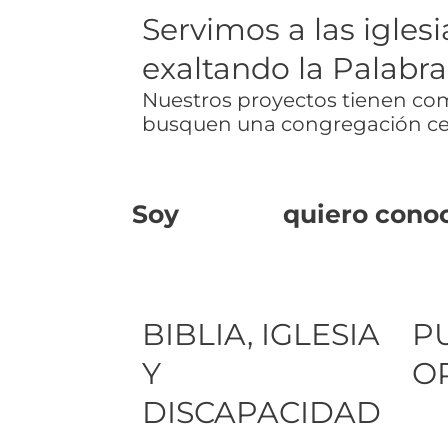
Servimos a las igles
exaltando la Palabra
Nuestros proyectos tienen como
busquen una congregación cen
Soy
quiero conoc
BIBLIA, IGLESIA
P
Y
O
DISCAPACIDAD