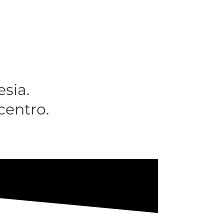
esia.
centro.