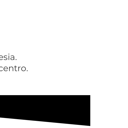
esia.
centro.