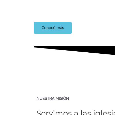
Lee y descubre la Biblia
Conocé más
NUESTRA MISIÓN
Servimos a las igles