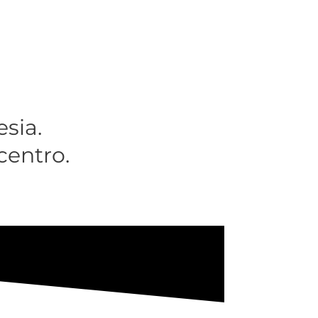
esia.
centro.