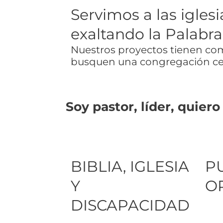
Servimos a las igles
exaltando la Palabra
Nuestros proyectos tienen como
busquen una congregación cen
Soy
pastor,
líder,
quiero
BIBLIA, IGLESIA
P
Y
O
DISCAPACIDAD