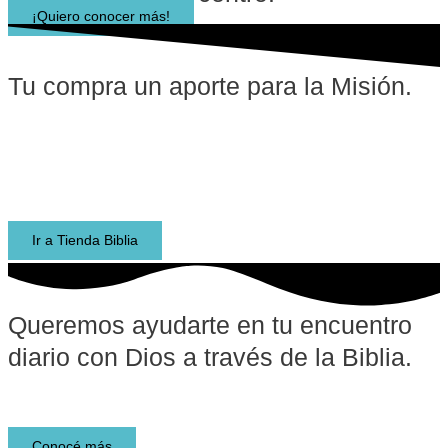
¡Quiero conocer más!
Tu compra un aporte para la Misión.
Encontrá todo lo que necesitas en TiendaBiblia.com.ar.
Biblias de estudio, materiales de estudio, libros, recursos
para escuelas bíblicas y para niños. ¡Envíos rápidos a todo
el país!
Ir a Tienda Biblia
Queremos ayudarte en tu encuentro
diario con Dios a través de la Biblia.​
Lee y descubre la Biblia
Conocé más