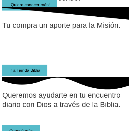
¡Quiero conocer más!
Tu compra un aporte para la Misión.
Encontrá todo lo que necesitas en TiendaBiblia.com.ar.
Biblias de estudio, materiales de estudio, libros, recursos
para escuelas bíblicas y para niños. ¡Envíos rápidos a todo
el país!
Ir a Tienda Biblia
Queremos ayudarte en tu encuentro
diario con Dios a través de la Biblia.​
Lee y descubre la Biblia
Conocé más