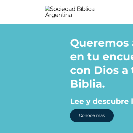
Ir
al
contenido
Queremos 
en tu encu
con Dios a 
Biblia.​
Lee y descubre l
Conocé más