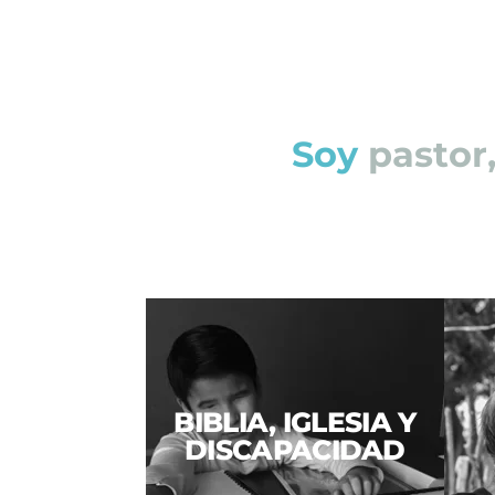
Soy
l
í
d
e
r
,
BIBLIA, IGLESIA Y
DISCAPACIDAD