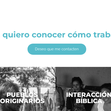
quiero conocer cómo trabaj
Deseo que me contacten
PUEBLOS
INTERACCIÓ
ORIGINARIOS
BÍBLICA