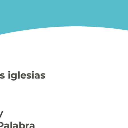
s iglesias
y
Palabra