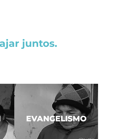
ar juntos.
N
EVANGELISMO