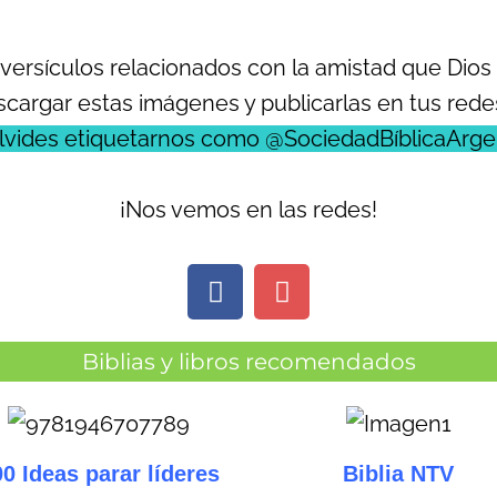
í versículos relacionados con la amistad que Dios
cargar estas imágenes y publicarlas en tus redes
lvides etiquetarnos como @SociedadBíblicaArge
¡Nos vemos en las redes!
F
I
a
n
c
s
Biblias y libros recomendados
e
t
b
a
o
g
o
r
0 Ideas parar líderes
Biblia NTV
k
a