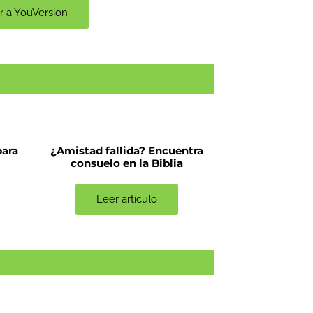
Ir a YouVersion
para
¿Amistad fallida? Encuentra
consuelo en la Biblia
Leer artículo