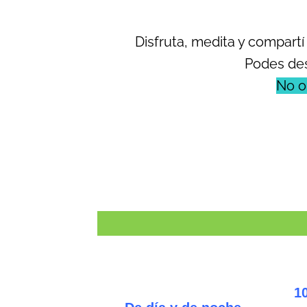
Disfruta, medita y compart
Podes des
No o
10