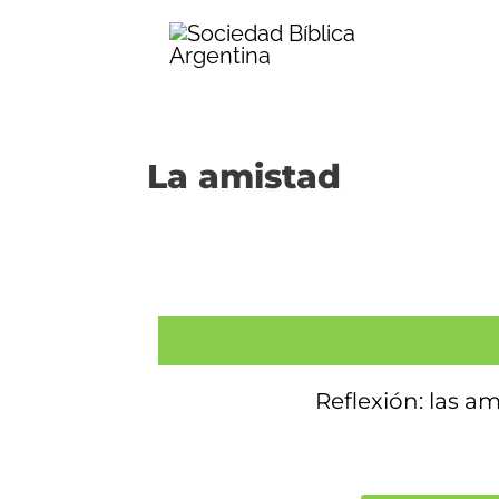
Ir
al
contenido
La amistad
Reflexión: las a