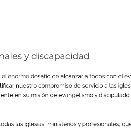
onales y discapacidad
ne el enorme desafío de alcanzar a todos con el e
icar nuestro compromiso de servicio a las iglesi
mente en su misión de evangelismo y discipulado
as las iglesias, ministerios y profesionales, q