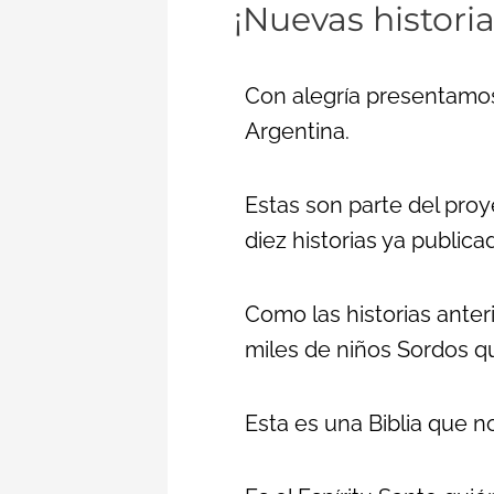
¡Nuevas historia
historias!
Biblia
para
Con alegría presentamos
Niños
Argentina.
LSA
Estas son parte del proy
diez historias ya public
Como las historias anter
miles de niños Sordos q
Esta es una Biblia que no