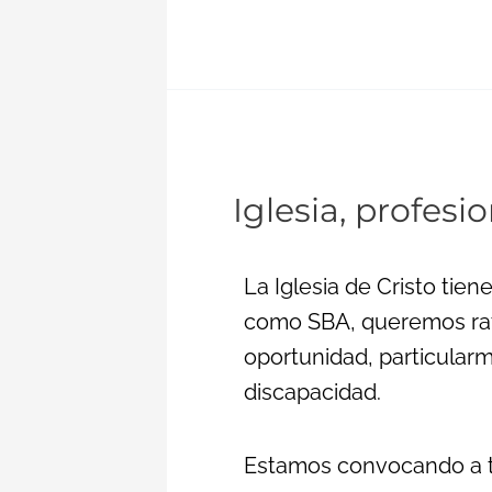
Iglesia,
Iglesia, profesi
profesionales
y
discapacidad
La Iglesia de Cristo tie
como SBA, queremos ratif
oportunidad, particular
discapacidad.
Estamos convocando a tod