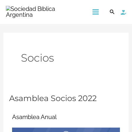
Ir
Main
Buscar
al
Menu
contenido
Socios
Asamblea Socios 2022
Asamblea
Socios
2022
Asamblea Anual