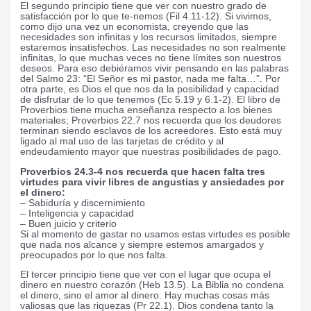
El segundo principio tiene que ver con nuestro grado de
satisfacción por lo que te-nemos (Fil 4.11-12). Si vivimos,
como dijo una vez un economista, creyendo que las
necesidades son infinitas y los recursos limitados, siempre
estaremos insatisfechos. Las necesidades no son realmente
infinitas, lo que muchas veces no tiene límites son nuestros
deseos. Para eso debiéramos vivir pensando en las palabras
del Salmo 23: “El Señor es mi pastor, nada me falta…”. Por
otra parte, es Dios el que nos da la posibilidad y capacidad
de disfrutar de lo que tenemos (Ec 5.19 y 6.1-2). El libro de
Proverbios tiene mucha enseñanza respecto a los bienes
materiales; Proverbios 22.7 nos recuerda que los deudores
terminan siendo esclavos de los acreedores. Esto está muy
ligado al mal uso de las tarjetas de crédito y al
endeudamiento mayor que nuestras posibilidades de pago.
Proverbios 24.3-4 nos recuerda que hacen falta tres
virtudes para vivir libres de angustias y ansiedades por
el dinero:
– Sabiduría y discernimiento
– Inteligencia y capacidad
– Buen juicio y criterio
Si al momento de gastar no usamos estas virtudes es posible
que nada nos alcance y siempre estemos amargados y
preocupados por lo que nos falta.
El tercer principio tiene que ver con el lugar que ocupa el
dinero en nuestro corazón (Heb 13.5). La Biblia no condena
el dinero, sino el amor al dinero. Hay muchas cosas más
valiosas que las riquezas (Pr 22.1). Dios condena tanto la