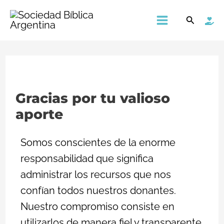
Ir
Main
Buscar
al
Menu
contenido
Gracias por tu valioso
aporte
Somos conscientes de la enorme
responsabilidad que significa
administrar los recursos que nos
confían todos nuestros donantes.
Nuestro compromiso consiste en
utilizarlos de manera fiel y transparente