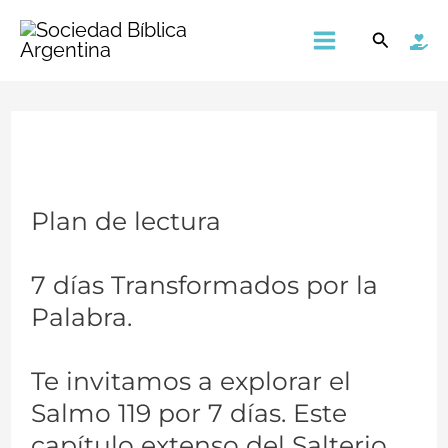
Ir
Main
Buscar
al
Menu
contenido
Plan de lectura
7 días Transformados por la
Palabra.
Te invitamos a explorar el
Salmo 119 por 7 días. Este
capítulo extenso del Salterio,