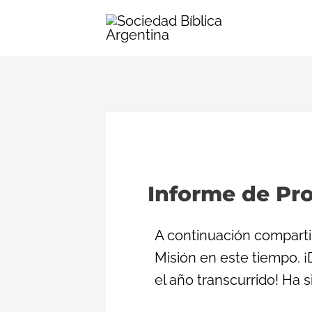
Ir
al
contenido
Informe de Pr
A continuación compart
Misión en este tiempo. 
el año transcurrido! Ha 