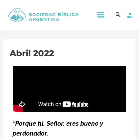
Ir
Main
Buscar
al
Menu
contenido
Abril 2022
“Porque tú, Señor, eres bueno y
perdonador,