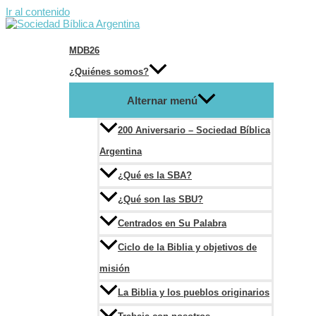
Ir al contenido
MDB26
¿Quiénes somos?
Alternar menú
200 Aniversario – Sociedad Bíblica
Argentina
¿Qué es la SBA?
¿Qué son las SBU?
Centrados en Su Palabra
Ciclo de la Biblia y objetivos de
misión
La Biblia y los pueblos originarios