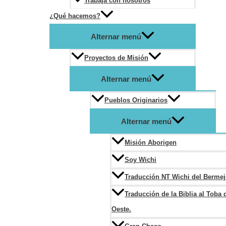
Trabaja con nosotros
¿Qué hacemos?
Alternar menú
Proyectos de Misión
Alternar menú
Pueblos Originarios
Alternar menú
Misión Aborigen
Soy Wichi
Traducción NT Wichi del Berme
Traducción de la Biblia al Toba 
Oeste.