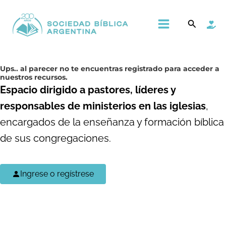
Ir
Main
Buscar
al
Menu
contenido
Ups..
al parecer no te encuentras registrado para acceder a
nuestros recursos.
Espacio dirigido a pastores, líderes y
responsables de ministerios en las iglesias
,
encargados de la enseñanza y formación bíblica
de sus congregaciones.
Ingrese o regístrese