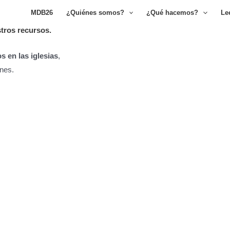
MDB26
¿Quiénes somos?
¿Qué hacemos?
Lee
stros recursos.
s en las iglesias
,
nes.