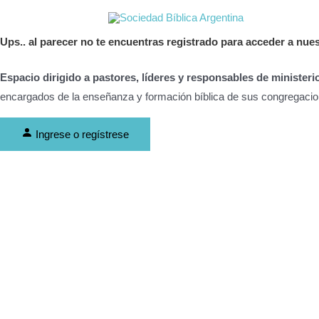
Ir
al
Ups..
al parecer no te encuentras registrado para acceder a nue
contenido
Espacio dirigido a pastores, líderes y responsables de ministerio
encargados de la enseñanza y formación bíblica de sus congregacio
Ingrese o regístrese