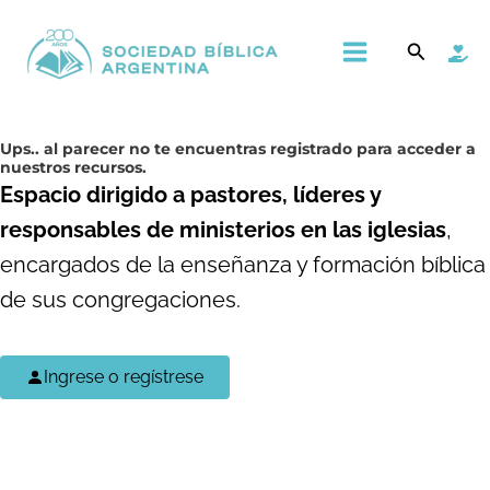
Ir
Main
Buscar
al
Menu
contenido
Ups..
al parecer no te encuentras registrado para acceder a
nuestros recursos.
Espacio dirigido a pastores, líderes y
responsables de ministerios en las iglesias
,
encargados de la enseñanza y formación bíblica
de sus congregaciones.
Ingrese o regístrese