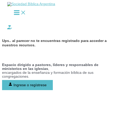
Main
Ir
Menu
al
contenido
Buscar
Ups..
al parecer no te encuentras registrado para acceder a
nuestros recursos.
Espacio dirigido a pastores, líderes y responsables de
ministerios en las iglesias
,
encargados de la enseñanza y formación bíblica de sus
congregaciones.
Ingrese o regístrese