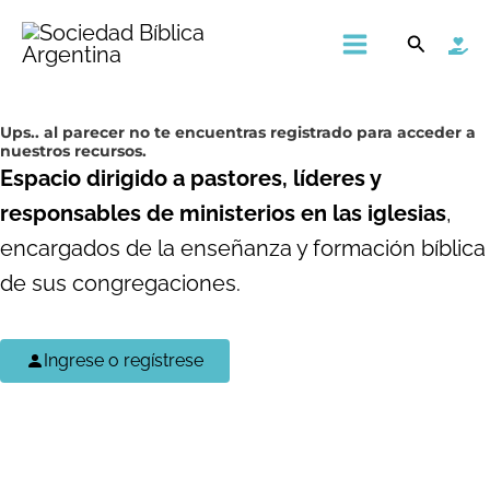
Ir
Main
Buscar
al
Menu
contenido
Ups..
al parecer no te encuentras registrado para acceder a
nuestros recursos.
Espacio dirigido a pastores, líderes y
responsables de ministerios en las iglesias
,
encargados de la enseñanza y formación bíblica
de sus congregaciones.
Ingrese o regístrese