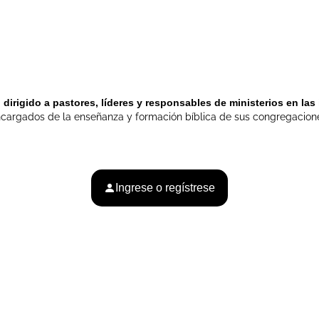
dirigido a pastores, líderes y responsables de ministerios en las 
cargados de la enseñanza y formación bíblica de sus congregacion
Ingrese o regístrese
Proyectos
Recursos
Tienda
Donar
Contact