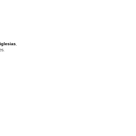
iglesias
,
es.
o