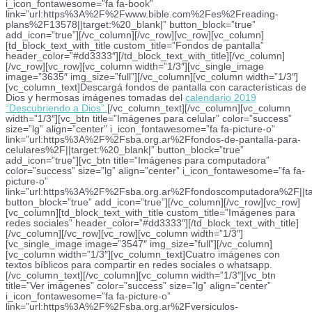
i_icon_fontawesome=”fa fa-book”
link=”url:https%3A%2F%2Fwww.bible.com%2Fes%2Freading-
plans%2F13578||target:%20_blank|” button_block=”true”
add_icon=”true”][/vc_column][/vc_row][vc_row][vc_column]
[td_block_text_with_title custom_title=”Fondos de pantalla”
header_color=”#dd3333″][/td_block_text_with_title][/vc_column]
[/vc_row][vc_row][vc_column width=”1/3″][vc_single_image
image=”3635″ img_size=”full”][/vc_column][vc_column width=”1/3″]
[vc_column_text]Descargá fondos de pantalla con características de
Dios y hermosas imágenes tomadas del
calendario 2019
“Descubriendo a Dios”.
[/vc_column_text][/vc_column][vc_column
width=”1/3″][vc_btn title=”Imágenes para celular” color=”success”
size=”lg” align=”center” i_icon_fontawesome=”fa fa-picture-o”
link=”url:https%3A%2F%2Fsba.org.ar%2Ffondos-de-pantalla-para-
celulares%2F||target:%20_blank|” button_block=”true”
add_icon=”true”][vc_btn title=”Imágenes para computadora”
color=”success” size=”lg” align=”center” i_icon_fontawesome=”fa fa-
picture-o”
link=”url:https%3A%2F%2Fsba.org.ar%2Ffondoscomputadora%2F||ta
button_block=”true” add_icon=”true”][/vc_column][/vc_row][vc_row]
[vc_column][td_block_text_with_title custom_title=”Imágenes para
redes sociales” header_color=”#dd3333″][/td_block_text_with_title]
[/vc_column][/vc_row][vc_row][vc_column width=”1/3″]
[vc_single_image image=”3547″ img_size=”full”][/vc_column]
[vc_column width=”1/3″][vc_column_text]Cuatro imágenes con
textos bíblicos para compartir en redes sociales o whatsapp.
[/vc_column_text][/vc_column][vc_column width=”1/3″][vc_btn
title=”Ver imágenes” color=”success” size=”lg” align=”center”
i_icon_fontawesome=”fa fa-picture-o”
link=”url:https%3A%2F%2Fsba.org.ar%2Fversiculos-