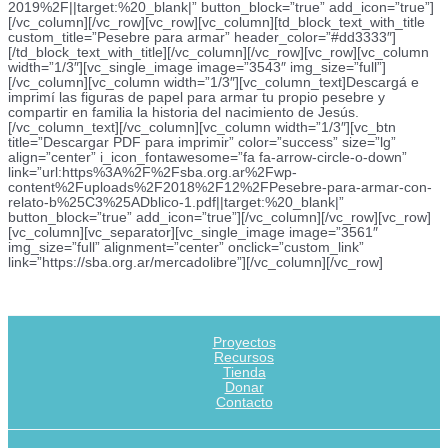
2019%2F||target:%20_blank|” button_block=”true” add_icon=”true”]
[/vc_column][/vc_row][vc_row][vc_column][td_block_text_with_title
custom_title=”Pesebre para armar” header_color=”#dd3333″]
[/td_block_text_with_title][/vc_column][/vc_row][vc_row][vc_column
width=”1/3″][vc_single_image image=”3543″ img_size=”full”]
[/vc_column][vc_column width=”1/3″][vc_column_text]Descargá e
imprimí las figuras de papel para armar tu propio pesebre y
compartir en familia la historia del nacimiento de Jesús.
[/vc_column_text][/vc_column][vc_column width=”1/3″][vc_btn
title=”Descargar PDF para imprimir” color=”success” size=”lg”
align=”center” i_icon_fontawesome=”fa fa-arrow-circle-o-down”
link=”url:https%3A%2F%2Fsba.org.ar%2Fwp-
content%2Fuploads%2F2018%2F12%2FPesebre-para-armar-con-
relato-b%25C3%25ADblico-1.pdf||target:%20_blank|”
button_block=”true” add_icon=”true”][/vc_column][/vc_row][vc_row]
[vc_column][vc_separator][vc_single_image image=”3561″
img_size=”full” alignment=”center” onclick=”custom_link”
link=”https://sba.org.ar/mercadolibre”][/vc_column][/vc_row]
Proyectos
Recursos
Tienda
Donar
Contacto