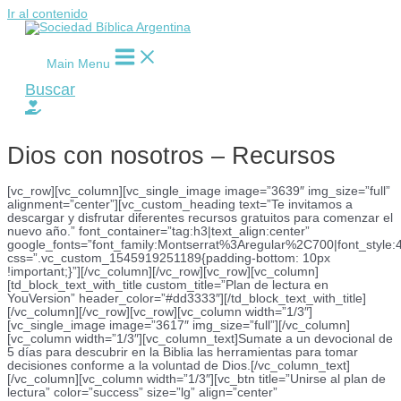
Ir al contenido
Main Menu
Buscar
Dios con nosotros – Recursos
[vc_row][vc_column][vc_single_image image=”3639″ img_size=”full”
alignment=”center”][vc_custom_heading text=”Te invitamos a
descargar y disfrutar diferentes recursos gratuitos para comenzar el
nuevo año.” font_container=”tag:h3|text_align:center”
google_fonts=”font_family:Montserrat%3Aregular%2C700|font_sty
css=”.vc_custom_1545919251189{padding-bottom: 10px
!important;}”][/vc_column][/vc_row][vc_row][vc_column]
[td_block_text_with_title custom_title=”Plan de lectura en
YouVersion” header_color=”#dd3333″][/td_block_text_with_title]
[/vc_column][/vc_row][vc_row][vc_column width=”1/3″]
[vc_single_image image=”3617″ img_size=”full”][/vc_column]
[vc_column width=”1/3″][vc_column_text]Sumate a un devocional de
5 días para descubrir en la Biblia las herramientas para tomar
decisiones conforme a la voluntad de Dios.[/vc_column_text]
[/vc_column][vc_column width=”1/3″][vc_btn title=”Unirse al plan de
lectura” color=”success” size=”lg” align=”center”