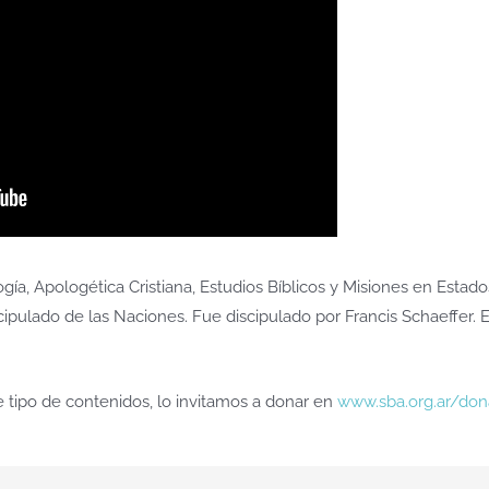
ogía, Apologética Cristiana, Estudios Bíblicos y Misiones en Estados
cipulado de las Naciones. Fue discipulado por Francis Schaeffer. 
e tipo de contenidos, lo invitamos a donar en
www.sba.org.ar/don