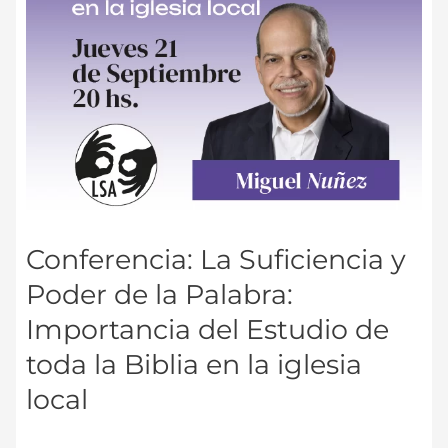
de
toda
la
Biblia
en
la
iglesia
local
Conferencia: La Suficiencia y
Poder de la Palabra:
Importancia del Estudio de
toda la Biblia en la iglesia
local