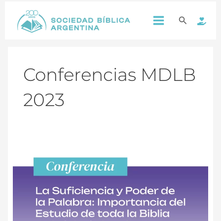
Ir
Main
al
Buscar
contenido
Menu
Conferencias MDLB
2023
Conferencia:
La
Suficiencia
y
Poder
de
la
Palabra:
Importancia
del
Estudio