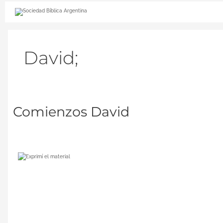
Ir
al
contenido
David;
Comienzos
Comienzos David
David