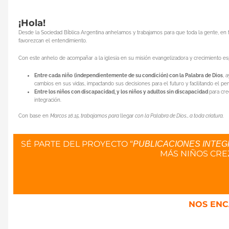
¡Hola!
Desde la Sociedad Bíblica Argentina anhelamos y trabajamos para que toda la gente, en to
favorezcan el entendimiento.
Con este anhelo de acompañar a la iglesia en su misión evangelizadora y crecimiento esp
Entre cada niño
(independientemente de su condición) con la Palabra de Dios
, 
cambios en sus vidas, impactando sus decisiones para el futuro y facilitando el p
Entre los niños con discapacidad, y los niños y adultos sin discapacidad
para cre
integración.
Con base en
Marcos 16.15, trabajamos para
llegar
con la Palabra de Dios… a toda criatura.
SÉ PARTE DEL PROYECTO “
PUBLICACIONES INTE
MÁS NIÑOS CR
NOS ENC