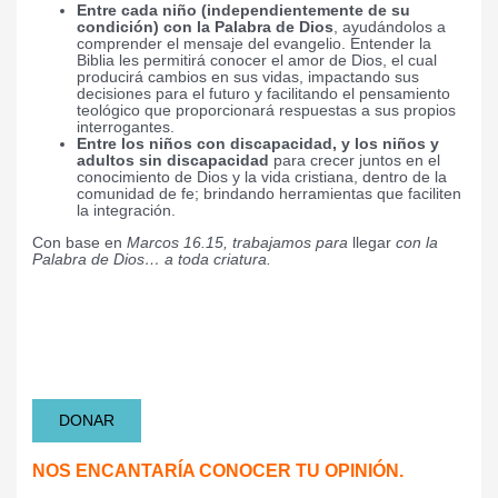
Entre cada niño
(independientemente de su
condición) con la Palabra de Dios
, ayudándolos a
comprender el mensaje del evangelio. Entender la
Biblia les permitirá conocer el amor de Dios, el cual
producirá cambios en sus vidas, impactando sus
decisiones para el futuro y facilitando el pensamiento
teológico que proporcionará respuestas a sus propios
interrogantes.
Entre los niños con discapacidad, y los niños y
adultos sin discapacidad
para crecer juntos en el
conocimiento de Dios y la vida cristiana, dentro de la
comunidad de fe; brindando herramientas que faciliten
la integración.
Con base en
Marcos 16.15, trabajamos para
llegar
con la
Palabra de Dios… a toda criatura.
SÉ PARTE DEL PROYECTO “
PUBLICACIONES
INTEGRADORAS”
ORANDO, DIFUNDIENDO EL
PROYECTO Y DONANDO;
PARA QUE MÁS NIÑOS
CREZCAN
JUNTOS
EN LA PALABRA DE DIOS.
DONAR
NOS ENCANTARÍA CONOCER TU OPINIÓN.