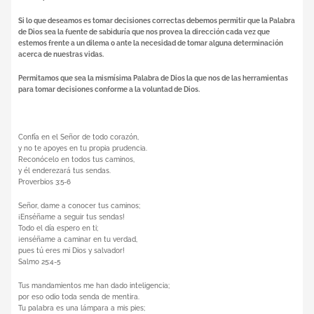
Si lo que deseamos es tomar decisiones correctas debemos permitir que la Palabra
de Dios sea la fuente de sabiduría que nos provea la dirección cada vez que
estemos frente a un dilema o ante la necesidad de tomar alguna determinación
acerca de nuestras vidas.
Permitamos que sea la mismísima Palabra de Dios la que nos de las herramientas
para tomar decisiones conforme a la voluntad de Dios.
Confía en el Señor de todo corazón,
y no te apoyes en tu propia prudencia.
Reconócelo en todos tus caminos,
y él enderezará tus sendas.
Proverbios 3:5-6
Señor, dame a conocer tus caminos;
¡Enséñame a seguir tus sendas!
Todo el día espero en ti;
¡enséñame a caminar en tu verdad,
pues tú eres mi Dios y salvador!
Salmo 25:4-5
Tus mandamientos me han dado inteligencia;
por eso odio toda senda de mentira.
Tu palabra es una lámpara a mis pies;