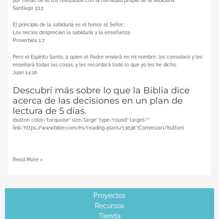
por medio de actos realizados con la humildad propia de la sabiduría.
Santiago 3:13
El principio de la sabiduría es el temor al Señor;
Los necios desprecian la sabiduría y la enseñanza.
Proverbios 1:7
Pero el Espíritu Santo, a quien el Padre enviará en mi nombre, los consolará y les
enseñará todas las cosas, y les recordará todo lo que yo les he dicho.
Juan 14:26
Descubrí más sobre lo que la Biblia dice
acerca de las decisiones en un plan de
lectura de 5 días.
[button color=”turquoise” size=”large” type=”round” target=””
link=”https://www.bible.com/es/reading-plans/13638″]Comenzar[/button]
Read More »
Proyectos
Recursos
Tienda