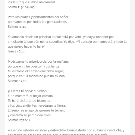
¡es la luz que ilumina mi camino!
Salmo 119:104-105
Pero los planes y pensamientos del Señor
permanecen por todas las generaciones.
Salmos 33:11
Yo anuncio desde un principio lo que está por venir; yo doy a conocer por
anticipado lo que aún no ha sucedido. Yo digo: “Mi consejo permanecerá, y todo lo
que quiero hacer lo haré.”
Isaías 46:10
Muéstrame tu misericordia por la mañana,
porque en ti he puesto mi confianza.
Muéstrame el camino que debo seguir,
porque en tus manos he puesto mi vida.
Salmos 143:8
¿Quieres tú servir al Señor?
Él te mostrará el mejor camino.
Te hará disfrutar de bienestar,
y tus descendientes heredarán la tierra.
El Señor es amigo de quienes le temen,
y confirma su pacto con ellos.
Salmos 25:12-14
¿Quién de ustedes es sabio y entendido? Demuéstrelo con su buena conducta, y