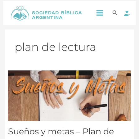
Ir
Main
al
Buscar
contenido
Menu
plan de lectura
Sueños
y
metas
–
Plan
de
lectura
YouVersion
Sueños y metas – Plan de