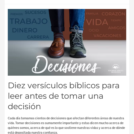
Diez
versículos
bíblicos
para
leer
antes
de
tomar
una
decisión
Diez versículos bíblicos para
leer antes de tomar una
decisión
Cada día tomamos cientos de decisiones que afectan diferentes áreas de nuestra
vida. Tomar decisiones es sumamente importante y estas dicen mucho acerca de
quiénes somos, acerca de qué es lo que sostiene nuestras vidas y acerca de dónde
está depositada nuestra confianza.