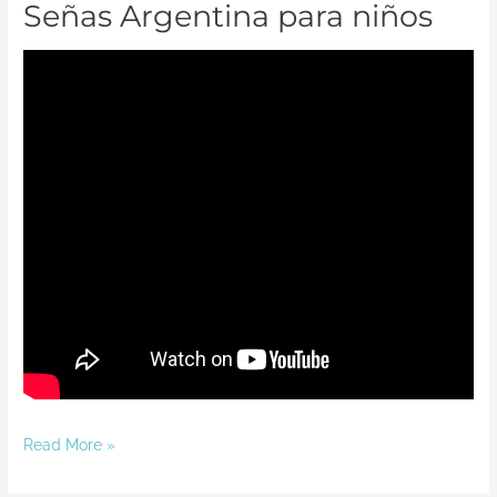
de
Señas Argentina para niños
Señas
Argentina
para
niños
Read More »