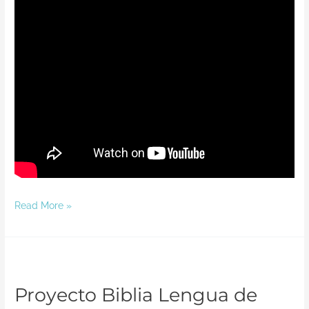
Read More »
Proyecto
Biblia
Proyecto Biblia Lengua de
Lengua