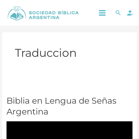
Ir
Main
Buscar
al
Menu
contenido
Traduccion
Biblia
en
Biblia en Lengua de Señas
Lengua
de
Argentina
Señas
Argentina