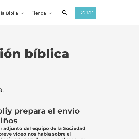
Buscar
Donar
 la Biblia
Tienda
ión bíblica
a.
liy prepara el envío
niños
r adjunto del equipo de la Sociedad
breve video nos habla sobre el