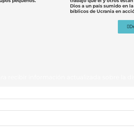
rupos pequeños.
trabajo que él y otros está
Dios a un país sumido en la 
bíblicos de Ucrania en acci
De
ra recibir información actualizada sobre la di