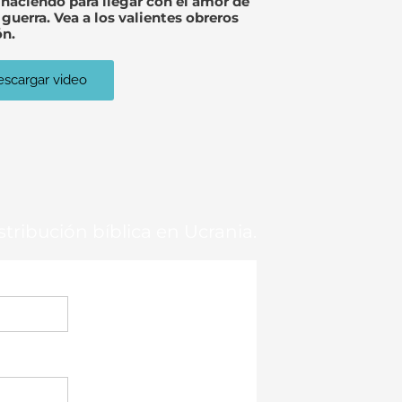
n haciendo para llegar con el amor de
guerra. Vea a los valientes obreros
ón.
scargar video
stribución bíblica en Ucrania.