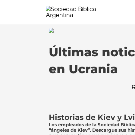
Ir
al
contenido
Últimas notic
en Ucrania
R
Historias de Kiev y Lv
Los empleados de la Sociedad Bíblic
“ángeles de Kiev”. Descargue sus hi