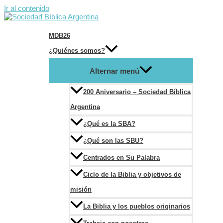
Ir al contenido
MDB26
¿Quiénes somos?
Alternar menú
200 Aniversario – Sociedad Bíblica
Argentina
¿Qué es la SBA?
¿Qué son las SBU?
Centrados en Su Palabra
Ciclo de la Biblia y objetivos de
misión
La Biblia y los pueblos originarios