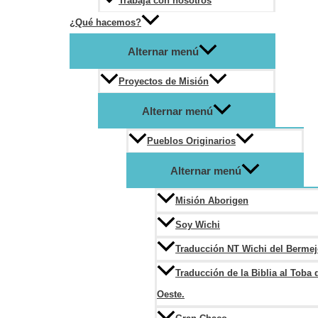
Trabaja con nosotros
¿Qué hacemos?
Alternar menú
Proyectos de Misión
Alternar menú
Pueblos Originarios
Alternar menú
Misión Aborigen
Soy Wichi
Traducción NT Wichi del Berme
Traducción de la Biblia al Toba 
Oeste.