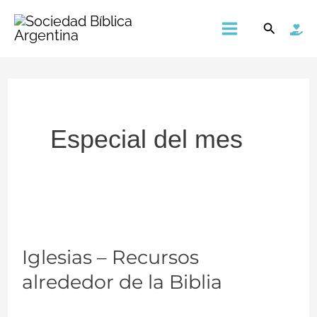
Ir
Main
Buscar
al
Menu
contenido
Especial del mes
Iglesias
Iglesias – Recursos
–
alrededor de la Biblia
Recursos
alrededor