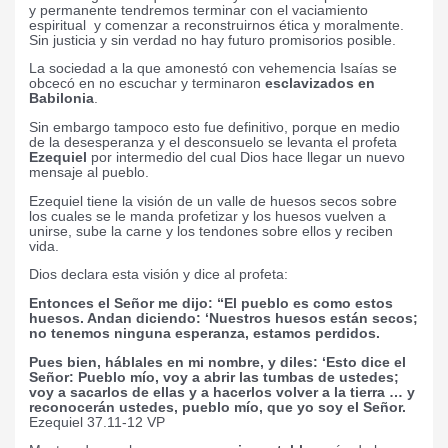
y permanente tendremos terminar con el vaciamiento
espiritual
y comenzar a reconstruirnos ética y moralmente.
Sin justicia y sin verdad no hay futuro promisorios posible.
La sociedad a la que amonestó con vehemencia Isaías se
obcecó en no escuchar y terminaron
esclavizados en
Babilonia
.
Sin embargo tampoco esto fue definitivo, porque en medio
de la desesperanza y el desconsuelo se levanta el profeta
Ezequiel
por intermedio del cual Dios hace llegar un nuevo
mensaje al pueblo.
Ezequiel tiene la visión de un valle de huesos secos sobre
los cuales se le manda profetizar y los huesos vuelven a
unirse, sube la carne y los tendones sobre ellos y reciben
vida.
Dios declara esta visión y dice al profeta:
Entonces el Señor me dijo: “El pueblo es como estos
huesos. Andan diciendo: ‘Nuestros huesos están secos;
no tenemos ninguna esperanza, estamos perdidos.
Pues bien, háblales en mi nombre, y diles: ‘Esto dice el
Señor: Pueblo mío, voy a abrir las tumbas de ustedes;
voy a sacarlos de ellas y a hacerlos volver a la tierra … y
reconocerán ustedes, pueblo mío, que yo soy el Señor.
Ezequiel 37.11-12 VP