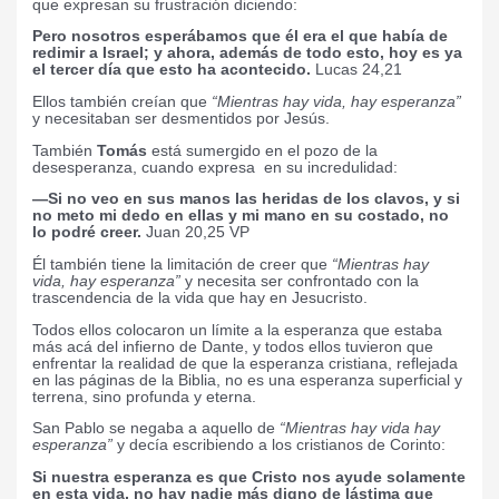
que expresan su frustración diciendo:
Pero nosotros esperábamos que él era el que había de
redimir a Israel; y ahora, además de todo esto, hoy es ya
el tercer día que esto ha acontecido.
Lucas 24,21
Ellos también creían que
“Mientras hay vida, hay esperanza”
y necesitaban ser desmentidos por Jesús.
También
Tomás
está sumergido en el pozo de la
desesperanza, cuando expresa
en su incredulidad:
—Si no veo en sus manos las heridas de los clavos, y si
no meto mi dedo en ellas y mi mano en su costado, no
lo podré creer.
Juan 20,25 VP
Él también tiene la limitación de creer que
“Mientras hay
vida, hay esperanza”
y necesita ser confrontado con la
trascendencia de la vida que hay en Jesucristo.
Todos ellos colocaron un límite a la esperanza que estaba
más acá del infierno de Dante, y todos ellos tuvieron que
enfrentar la realidad de que la esperanza cristiana, reflejada
en las páginas de la Biblia, no es una esperanza superficial y
terrena, sino profunda y eterna.
San Pablo se negaba a aquello de
“Mientras hay vida hay
esperanza”
y decía escribiendo a los cristianos de Corinto:
Si nuestra esperanza es que Cristo nos ayude solamente
en esta vida, no hay nadie más digno de lástima que