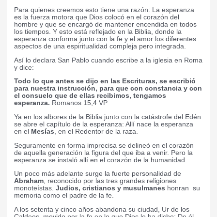
Para quienes creemos esto tiene una razón: La esperanza
es la fuerza motora que Dios colocó en el corazón del
hombre y que se encargó de mantener encendida en todos
los tiempos. Y esto está reflejado en la Biblia, donde la
esperanza conforma junto con la fe y el amor los diferentes
aspectos de una espiritualidad compleja pero integrada.
Así lo declara San Pablo cuando escribe a la iglesia en Roma
y dice:
Todo lo que antes se dijo en las Escrituras, se escribió
para nuestra instrucción, para que con constancia y con
el consuelo que de ellas recibimos, tengamos
esperanza.
Romanos 15,4 VP
Ya en los albores de la Biblia junto con la catástrofe del Edén
se abre el capítulo de la esperanza: Allí nace la esperanza
en el
Mesías
, en el Redentor de la raza.
Seguramente en forma imprecisa se delineó en el corazón
de aquella generación la figura del que iba a venir. Pero la
esperanza se instaló allí en el corazón de la humanidad.
Un poco más adelante surge la fuerte personalidad de
Abraham
, reconocido por las tres grandes religiones
monoteístas.
Judios, cristianos y musulmanes
honran
su
memoria como el padre de la fe.
A los setenta y cinco años abandona su ciudad, Ur de los
Caldeos, movido por la fe en lo que Dios le ha dicho: De él