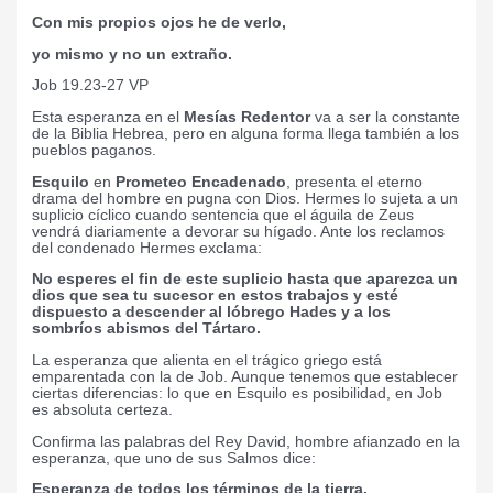
Con mis propios ojos he de verlo,
yo mismo y no un extraño.
Job 19.23-27 VP
Esta esperanza en el
Mesías Redentor
va a ser la constante
de la Biblia Hebrea, pero en alguna forma llega también a los
pueblos paganos.
Esquilo
en
Prometeo Encadenado
, presenta el eterno
drama del hombre en pugna con Dios. Hermes lo sujeta a un
suplicio cíclico cuando sentencia que el águila de Zeus
vendrá diariamente a devorar su hígado. Ante los reclamos
del condenado Hermes exclama:
No esperes el fin de este suplicio hasta que aparezca un
dios que sea tu sucesor en estos trabajos y esté
dispuesto a descender al lóbrego Hades y a los
sombríos abismos del Tártaro.
La esperanza que alienta en el trágico griego está
emparentada con la de Job. Aunque tenemos que establecer
ciertas diferencias: lo que en Esquilo es posibilidad, en Job
es absoluta certeza.
Confirma las palabras del Rey David, hombre afianzado en la
esperanza, que uno de sus Salmos dice:
Esperanza de todos los términos de la tierra,