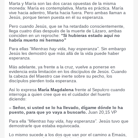
Marta y María son las dos caras opuestas de la misma
moneda: María es contemplativa, Marta es práctica. María
vive hacia adentro, Marta hacia fuera. Pero ambas llaman a
Jesús, porque tienen puesta en él su esperanza.
Pero cuando Jesús, que se ha retardado conscientemente,
llega cuatro días después de la muerte de Lázaro, ambas
coinciden en un reproche:
“Si hubieras estado aquí no
habría muerto mi hermano”
Para ellas
“Mientras hay vida, hay esperanza”.
Sin embargo
Jesús les demostró que más allá de la vida puede haber
esperanza.
Más adelante, ya frente a la cruz, vuelve a ponerse en
evidencia esta limitación en los discípulos de Jesús. Cuando
la cabeza del Maestro cae inerte sobre su pecho, los
discípulos pierden toda esperanza.
Así lo expresa
María Magdalena
frente al Sepulcro cuando
interroga a quien cree que es el cuidador del huerto
diciendo:
– Señor, si usted se lo ha llevado, dígame dónde lo ha
puesto, para que yo vaya a buscarlo.
Juan 20,15 VP
Para ella
“Mientras hay vida, hay esperanza”.
Jesús tuvo que
demostrarle que estaba equivocada.
Lo mismo sucede a los dos que van por el camino a Emaús,