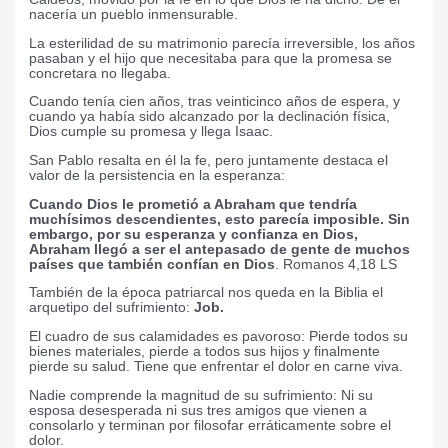
nacería un pueblo inmensurable.
La esterilidad de su matrimonio parecía irreversible, los años
pasaban y el hijo que necesitaba para que la promesa se
concretara no llegaba.
Cuando tenía cien años, tras veinticinco años de espera, y
cuando ya había sido alcanzado por la declinación física,
Dios cumple su promesa y llega Isaac.
San Pablo resalta en él la fe, pero juntamente destaca el
valor de la persistencia en la esperanza:
Cuando Dios le prometió a Abraham que tendría
muchísimos descendientes, esto parecía imposible. Sin
embargo, por
su esperanza
y confianza en Dios,
Abraham llegó a ser el antepasado de gente de muchos
países que también confían en Dios
. Romanos 4,18 LS
También de la época patriarcal nos queda en la Biblia el
arquetipo del sufrimiento:
Job.
El cuadro de sus calamidades es pavoroso: Pierde todos su
bienes materiales, pierde a todos sus hijos y finalmente
pierde su salud. Tiene que enfrentar el dolor en carne viva.
Nadie comprende la magnitud de su sufrimiento: Ni su
esposa desesperada ni sus tres amigos que vienen a
consolarlo y terminan por filosofar erráticamente sobre el
dolor.