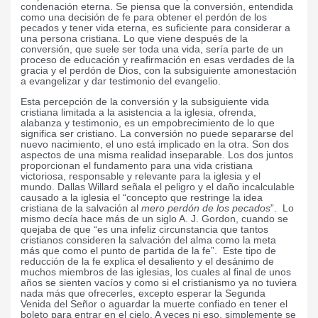
condenación eterna. Se piensa que la conversión, entendida
como una decisión de fe para obtener el perdón de los
pecados y tener vida eterna, es suficiente para considerar a
una persona cristiana. Lo que viene después de la
conversión, que suele ser toda una vida, sería parte de un
proceso de educación y reafirmación en esas verdades de la
gracia y el perdón de Dios, con la subsiguiente amonestación
a evangelizar y dar testimonio del evangelio.
Esta percepción de la conversión y la subsiguiente vida
cristiana limitada a la asistencia a la iglesia, ofrenda,
alabanza y testimonio, es un empobrecimiento de lo que
significa ser cristiano. La conversión no puede separarse del
nuevo nacimiento, el uno está implicado en la otra. Son dos
aspectos de una misma realidad inseparable. Los dos juntos
proporcionan el fundamento para una vida cristiana
victoriosa, responsable y relevante para la iglesia y el
mundo. Dallas Willard señala el peligro y el daño incalculable
causado a la iglesia el “concepto que restringe la idea
cristiana de la salvación al
mero perdón de los pecados
”
.
Lo
mismo decía hace más de un siglo A. J. Gordon, cuando se
quejaba de que “es una infeliz circunstancia que tantos
cristianos consideren la salvación del alma como la meta
más que como el punto de partida de la fe”
.
Este tipo de
reducción de la fe explica el desaliento y el desánimo de
muchos miembros de las iglesias, los cuales al final de unos
años se sienten vacíos y como si el cristianismo ya no tuviera
nada más que ofrecerles, excepto esperar la Segunda
Venida del Señor o aguardar la muerte confiado en tener el
boleto para entrar en el cielo. A veces ni eso, simplemente se