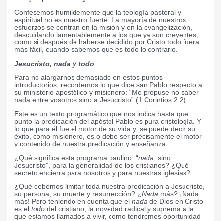
Confesemos humildemente que la teología pastoral y
espiritual no es nuestro fuerte. La mayoría de nuestros
esfuerzos se centran en la misión y en la evangelización,
descuidando lamentablemente a los que ya son creyentes,
como si después de haberse decidido por Cristo todo fuera
más fácil, cuando sabemos que es todo lo contrario.
Jesucristo, nada y todo
Para no alargarnos demasiado en estos puntos
introductorios, recordemos lo que dice san Pablo respecto a
su ministerio apostólico y misionero: “Me propuse no saber
nada entre vosotros sino a Jesucristo” (1 Corintios 2:2).
Este es un texto programático que nos indica hasta que
punto la predicación del apóstol Pablo es pura cristología. Y
lo que para él fue el motor de su vida y, se puede decir su
éxito, como misionero, es o debe ser precisamente el motor
y contenido de nuestra predicación y enseñanza.
¿Qué significa esta programa paulino: “
nada
, sino
Jesucristo”, para la generalidad de los cristianos? ¿Qué
secreto encierra para nosotros y para nuestras iglesias?
¿Qué debemos limitar toda nuestra predicación a Jesucristo,
su persona, su muerte y resurrección? ¿
Nada
más? ¡Nada
más! Pero teniendo en cuenta que el
nada
de Dios en Cristo
es el
todo
del cristiano, la novedad radical y suprema a la
que estamos llamados a vivir, como tendremos oportunidad