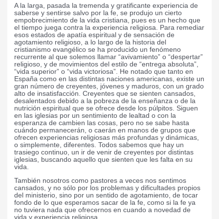
A la larga, pasada la tremenda y gratificante experiencia de
saberse y sentirse salvo por la fe, se produjo un cierto
empobrecimiento de la vida cristiana, pues es un hecho que
el tiempo juega contra la experiencia religiosa. Para remediar
esos estados de apatía espiritual y de sensación de
agotamiento religioso, a lo largo de la historia del
cristianismo evangélico se ha producido un fenómeno
recurrente al que solemos llamar “avivamiento” o “despertar”
religioso, y de movimientos del estilo de “entrega absoluta”,
“vida superior”
o “vida victoriosa”.
He notado que tanto en
España como en las distintas naciones americanas, existe un
gran número de creyentes, jóvenes y maduros, con un grado
alto de insatisfacción. Creyentes que se sienten cansados,
desalentados debido a la pobreza de la enseñanza o de la
nutrición espiritual que se ofrece desde los púlpitos. Siguen
en las iglesias por un sentimiento de lealtad o con la
esperanza de cambien las cosas, pero no se sabe hasta
cuándo permanecerán, o caerán en manos de grupos que
ofrecen experiencias religiosas más profundas y dinámicas,
o simplemente, diferentes. Todos sabemos que hay un
trasiego continuo, un ir de venir de creyentes por distintas
iglesias, buscando aquello que sienten que les falta en su
vida.
También nosotros como pastores a veces nos sentimos
cansados, y no sólo por los problemas y dificultades propios
del ministerio, sino por un sentido de agotamiento, de tocar
fondo de lo que esperamos sacar de la fe, como si la fe ya
no tuviera nada que ofrecernos en cuando a novedad de
vida y experiencia religiosa.