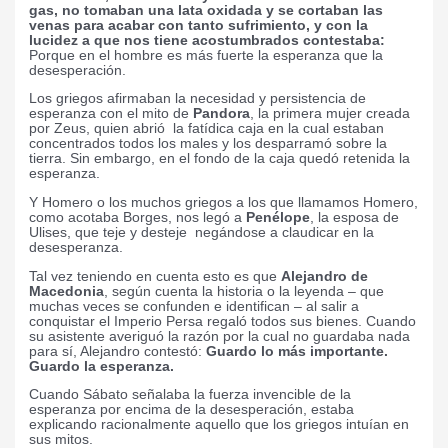
gas, no tomaban una lata oxidada y se cortaban las
venas para acabar con tanto sufrimiento, y con la
lucidez a que nos tiene acostumbrados contestaba:
Porque en el hombre es más fuerte la esperanza que la
desesperación.
Los griegos afirmaban la necesidad y persistencia de
esperanza con el mito de
Pandora
, la primera mujer creada
por Zeus, quien abrió
la fatídica caja en la cual estaban
concentrados todos los males y los desparramó sobre la
tierra. Sin embargo, en el fondo de la caja quedó retenida la
esperanza.
Y Homero o los muchos griegos a los que llamamos Homero,
como acotaba Borges, nos legó a
Penélope
, la esposa de
Ulises, que teje y desteje
negándose a claudicar en la
desesperanza.
Tal vez teniendo en cuenta esto es que
Alejandro de
Macedonia
, según cuenta la historia o la leyenda – que
muchas veces se confunden e identifican – al salir a
conquistar el Imperio Persa regaló todos sus bienes. Cuando
su asistente averiguó la razón por la cual no guardaba nada
para sí, Alejandro contestó:
Guardo lo más importante.
Guardo la esperanza.
Cuando Sábato señalaba la fuerza invencible de la
esperanza por encima de la desesperación, estaba
explicando racionalmente aquello que los griegos intuían en
sus mitos.