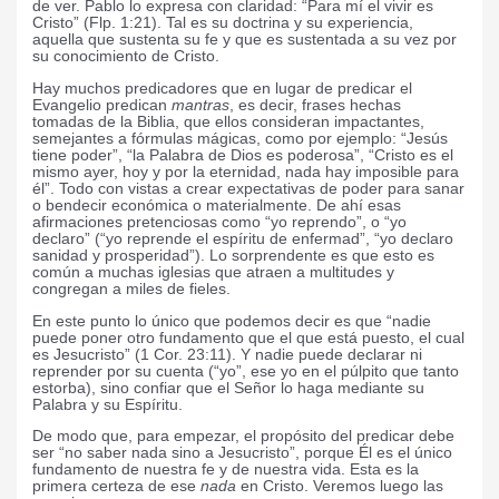
de ver. Pablo lo expresa con claridad: “Para mí el vivir es
Cristo” (Flp. 1:21). Tal es su doctrina y su experiencia,
aquella que sustenta su fe y que es sustentada a su vez por
su conocimiento de Cristo.
Hay muchos predicadores que en lugar de predicar el
Evangelio predican
mantras
, es decir, frases hechas
tomadas de la Biblia, que ellos consideran impactantes,
semejantes a fórmulas mágicas, como por ejemplo: “Jesús
tiene poder”, “la Palabra de Dios es poderosa”, “Cristo es el
mismo ayer, hoy y por la eternidad, nada hay imposible para
él”. Todo con vistas a crear expectativas de poder para sanar
o bendecir económica o materialmente. De ahí esas
afirmaciones pretenciosas como “yo reprendo”, o “yo
declaro” (“yo reprende el espíritu de enfermad”, “yo declaro
sanidad y prosperidad”). Lo sorprendente es que esto es
común a muchas iglesias que atraen a multitudes y
congregan a miles de fieles.
En este punto lo único que podemos decir es que “nadie
puede poner otro fundamento que el que está puesto, el cual
es Jesucristo” (1 Cor. 23:11). Y nadie puede declarar ni
reprender por su cuenta (“yo”, ese yo en el púlpito que tanto
estorba), sino confiar que el Señor lo haga mediante su
Palabra y su Espíritu.
De modo que, para empezar, el propósito del predicar debe
ser “no saber nada sino a Jesucristo”, porque Él es el único
fundamento de nuestra fe y de nuestra vida. Esta es la
primera certeza de ese
nada
en Cristo. Veremos luego las