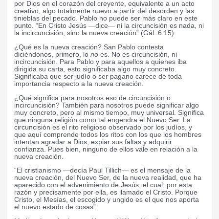
por Dios en el corazón del creyente, equivalente a un acto
creativo, algo totalmente nuevo a partir del desorden y las
tinieblas del pecado. Pablo no puede ser más claro en este
punto. “En Cristo Jesús —dice— ni la circuncisión es nada, ni
la incircuncisión, sino la nueva creación” (Gál. 6:15).
¿Qué es la nueva creación? San Pablo contesta
diciéndonos, primero, lo
no
es. No es circuncisión, ni
incircuncisión. Para Pablo y para aquellos a quienes iba
dirigida su carta, esto significaba algo muy concreto.
Significaba que ser judío o ser pagano carece de toda
importancia respecto a la nueva creación.
¿Qué significa para nosotros eso de circuncisión o
incircuncisión? También para nosotros puede significar algo
muy concreto, pero al mismo tiempo, muy universal. Significa
que ninguna religión como tal engendra el Nuevo Ser. La
circuncisión es el rito religioso observado por los judíos, y
que aquí comprende todos los ritos con los que los hombres
intentan agradar a Dios, expiar sus faltas y adquirir
confianza. Pues bien, ninguno de ellos vale en relación a la
nueva creación.
“El cristianismo —decía Paul Tillich— es el mensaje de la
nueva creación, del Nuevo Ser, de la nueva realidad, que ha
aparecido con el advenimiento de Jesús, el cual, por esta
razón y precisamente por ella, es llamado el Cristo. Porque
Cristo, el Mesías, el escogido y ungido es el que nos aporta
el nuevo estado de cosas”
.