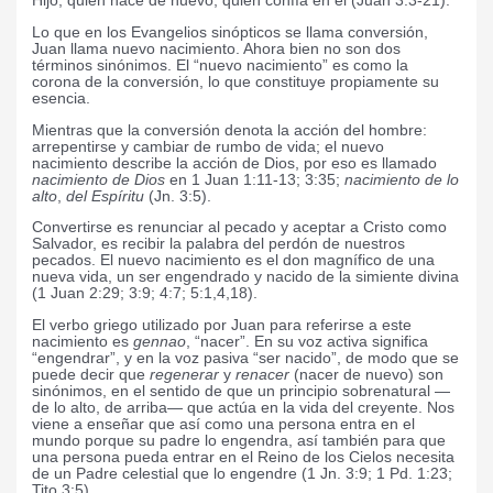
Hijo, quien nace de nuevo, quien confía en él (Juan 3:3-21).
Lo que en los Evangelios sinópticos se llama conversión,
Juan llama nuevo nacimiento. Ahora bien no son dos
términos sinónimos. El “nuevo nacimiento” es como la
corona de la conversión, lo que constituye propiamente su
esencia.
Mientras que la conversión denota la acción del hombre:
arrepentirse y cambiar de rumbo de vida; el nuevo
nacimiento describe la acción de Dios, por eso es llamado
nacimiento de Dios
en 1 Juan 1:11-13; 3:35;
nacimiento de lo
alto
,
del Espíritu
(Jn. 3:5).
Convertirse es renunciar al pecado y aceptar a Cristo como
Salvador, es recibir la palabra del perdón de nuestros
pecados.
El nuevo nacimiento es el don magnífico de una
nueva vida, un ser engendrado y nacido de la simiente divina
(1 Juan 2:29; 3:9; 4:7; 5:1,4,18).
El verbo griego utilizado por Juan para referirse a este
nacimiento es
gennao
, “nacer”. En su voz activa significa
“engendrar”, y en la voz pasiva “ser nacido”, de modo que se
puede decir que
regenerar
y
renacer
(nacer de nuevo) son
sinónimos, en el sentido de que un principio sobrenatural —
de lo alto, de arriba— que actúa en la vida del creyente. Nos
viene a enseñar que así como una persona entra en el
mundo porque su padre lo engendra, así también para que
una persona pueda entrar en el Reino de los Cielos necesita
de un Padre celestial que lo engendre (1 Jn. 3:9; 1 Pd. 1:23;
Tito 3:5).