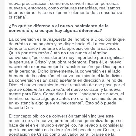
nueva proclamación: cómo nos convertimos en personas
nuevas y, entonces, como criaturas renacidas, realizamos
buenas obras. Este es el primer elemento de la enseñanza
cristiana”
.
¿En qué se diferencia el nuevo nacimiento de la
conversión, si es que hay alguna diferencia?
La conversión es la
respuesta
del hombre a Dios, por la que
da crédito a su palabra y se dirige hacia él. La conversión
denota la
parte humana
de la apropiación de la salvación.
Quizá por esta razón Juan no usa nunca el término
conversión, “por considerarlo muy imperfecto para significar
la apertura a Cristo”
y su obra redentora. Para él, el nuevo
nacimiento expresa mejor la transformación que Dios opera
en la persona. Dicho brevemente, la conversión es el lado
humano de la salvación; el nuevo nacimiento el lado divino.
La conversión es
un paso adelante
en dirección al reino de
Dios, el nuevo nacimiento es el resultado de ese paso por el
que
se obtiene la nueva vida
, el nuevo corazón y la nueva
mente para Dios. Como dice Lutero, “naciendo de nuevo, el
hombre se hace algo que antes no era: el nacimiento pone
en existencia algo que era inexistente”
. Esto sólo puede
hacerlo Dios.
El concepto bíblico de conversión también incluye este
aspecto de vida nueva, pero en el uso generalizado que se
hace de él en el mundo evangélico, ha llevado a considerar
que la conversión es la decisión del pecador por Cristo; la
aceptación de Cristo como Salvador para librarse de la