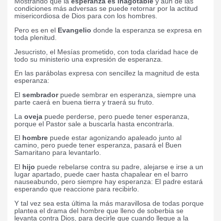
Mostrando que la
esperanza es inagotable
y aún de las
condiciones más adversas se puede retornar por la actitud
misericordiosa de Dios para con los hombres.
Pero es en el
Evangelio
donde la esperanza se expresa en
toda plenitud.
Jesucristo, el Mesías prometido, con toda claridad hace de
todo su ministerio una expresión de esperanza.
En las parábolas expresa con sencillez la magnitud de esta
esperanza:
El
sembrador
puede sembrar en esperanza, siempre una
parte caerá en buena tierra y traerá su fruto.
La
oveja
puede perderse, pero puede tener esperanza,
porque el Pastor sale a buscarla hasta encontrarla.
El
hombre
puede estar agonizando apaleado junto al
camino, pero puede tener esperanza, pasará el Buen
Samaritano para levantarlo.
El
hijo
puede rebelarse contra su padre, alejarse e irse a un
lugar apartado, puede caer hasta chapalear en el barro
nauseabundo, pero siempre hay esperanza: El padre estará
esperando que reaccione para recibirlo.
Y tal vez sea esta última la más maravillosa de todas porque
plantea el drama del hombre que lleno de soberbia se
levanta contra Dios, para decirle que cuando llegue a la