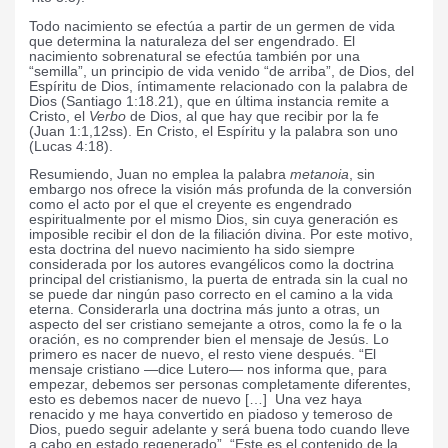
Todo nacimiento se efectúa a partir de un germen de vida
que determina la naturaleza del ser engendrado. El
nacimiento sobrenatural se efectúa también por una
“semilla”, un principio de vida venido “de arriba”, de Dios, del
Espíritu de Dios, íntimamente relacionado con la palabra de
Dios (Santiago 1:18.21), que en última instancia remite a
Cristo, el
Verbo
de Dios, al que hay que recibir por la fe
(Juan 1:1,12ss). En Cristo, el Espíritu y la palabra son uno
(Lucas 4:18).
Resumiendo,
Juan no emplea la palabra
metanoia
, sin
embargo nos ofrece la visión más profunda de la conversión
como el acto por el que el creyente es engendrado
espiritualmente por el mismo Dios, sin cuya generación es
imposible recibir el don de la filiación divina. Por este motivo,
esta doctrina del nuevo nacimiento ha sido siempre
considerada por los autores evangélicos como la doctrina
principal del cristianismo, la puerta de entrada sin la cual no
se puede dar ningún paso correcto en el camino a la vida
eterna. Considerarla una doctrina más junto a otras, un
aspecto del ser cristiano semejante a otros, como la fe o la
oración, es no comprender bien el mensaje de Jesús. Lo
primero es nacer de nuevo, el resto viene después. “El
mensaje cristiano —dice Lutero— nos informa que, para
empezar, debemos ser personas completamente diferentes,
esto es debemos nacer de nuevo […]
Una vez haya
renacido y me haya convertido en piadoso y temeroso de
Dios, puedo seguir adelante y será buena todo cuando lleve
a cabo en estado regenerado”
. “Este es el contenido de la