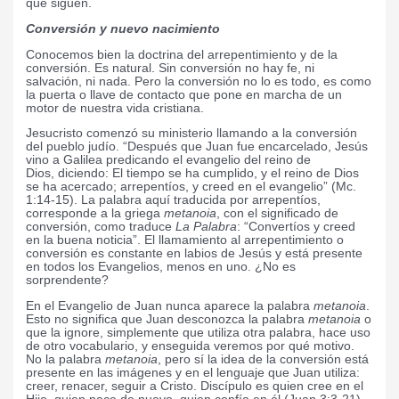
que siguen.
Conversión y nuevo nacimiento
Conocemos bien la doctrina del arrepentimiento y de la
conversión. Es natural. Sin conversión no hay fe, ni
salvación, ni nada. Pero la conversión no lo es todo, es como
la puerta o llave de contacto que pone en marcha de un
motor de nuestra vida cristiana.
Jesucristo comenzó su ministerio llamando a la conversión
del pueblo judío. “Después que Juan fue encarcelado, Jesús
vino a Galilea predicando el evangelio del reino de
Dios,
diciendo: El tiempo se ha cumplido, y el reino de Dios
se ha acercado; arrepentíos, y creed en el evangelio” (Mc.
1:14-15). La palabra aquí traducida por arrepentíos,
corresponde a la griega
metanoia
, con el significado de
conversión, como traduce
La Palabra
: “Convertíos y creed
en la buena noticia”. El llamamiento al arrepentimiento o
conversión es constante en labios de Jesús y está presente
en todos los Evangelios, menos en uno. ¿No es
sorprendente?
En el Evangelio de Juan nunca aparece la palabra
metanoia
.
Esto no significa que Juan desconozca la palabra
metanoia
o
que la ignore, simplemente que utiliza otra palabra, hace uso
de otro vocabulario, y enseguida veremos por qué motivo.
No la palabra
metanoia
, pero sí la idea de la conversión está
presente en las imágenes y en el lenguaje que Juan utiliza:
creer, renacer, seguir a Cristo. Discípulo es quien cree en el