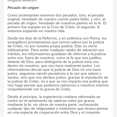
ninguna situación.
Pecado de origen
Como protestantes tenemos dos pecados. Uno, el pecado
original
, heredado de nuestro común padre Adán, y otro, el
pecado
de origen
, heredado de nuestros padres en la fe. El
primero fue expiado en la Cruz de Cristo, el segundo, lo
estamos expiando en nuestra vida.
Desde los días de la Reforma, y en polémica con Roma, los
evangélicos proclamamos que somos salvos por la justicia
de Cristo, no por nuestra propia justicia. Esto es cierto
bíblicamente. Para evitar cualquier atisbo de salvación por
méritos, los reformadores gustaban de referirse a la justicia
extra nos
, fuera de nosotros, como la fe que nos justifica
delante de Dios, para distinguirla de la justicia
intra nos
,
dentro de nosotros, que
nos hace
realmente justos. Los
reformadores decían que la justicia de Dios no nos hace
justos, seguimos siendo pecadores a la vez que salvos y
santos, sino que nos
declara
justos, gracias la
imputación
de
la justicia de Cristo, no a que se nos
imparta
una justicia que
nos haga pensar que podemos salvarnos a nosotros mismos
conjuntamente con la gracia de Cristo.
Desde el principio, la experiencia cristiana reformada se
centró en el sentimiento de saberse salvo por gracia,
mediante la fe, sin obras de nuestra parte, rechazando
cualquier tipo de religiosidad o misticismo que hiciera pensar
en una especie de
cooperación
entre Dios y el creyente.