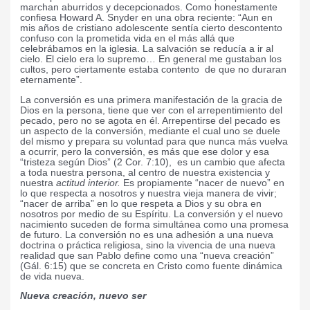
marchan aburridos y decepcionados. Como honestamente
confiesa Howard A. Snyder en una obra reciente: “Aun en
mis años de cristiano adolescente sentía cierto descontento
confuso con la prometida vida en el más allá que
celebrábamos en la iglesia. La salvación se reducía a ir al
cielo. El cielo era lo supremo… En general me gustaban los
cultos, pero ciertamente estaba contento
de que no duraran
eternamente”
.
La conversión es una primera manifestación de la gracia de
Dios en la persona, tiene que ver con el arrepentimiento del
pecado, pero no se agota en él. Arrepentirse del pecado es
un aspecto de la conversión, mediante el cual uno se duele
del mismo y prepara su voluntad para que nunca más vuelva
a ocurrir, pero la conversión, es más que ese dolor y esa
“tristeza según Dios” (2 Cor. 7:10),
es un cambio que afecta
a toda nuestra persona, al centro de nuestra existencia y
nuestra
actitud interior.
Es propiamente “nacer de nuevo” en
lo que respecta a nosotros y nuestra vieja manera de vivir;
“nacer de arriba” en lo que respeta a Dios y su obra en
nosotros por medio de su Espíritu. La conversión y el nuevo
nacimiento suceden de forma simultánea como una promesa
de futuro. La conversión no es una adhesión a una nueva
doctrina o práctica religiosa, sino la vivencia de una nueva
realidad que san Pablo define como una “nueva creación”
(Gál. 6:15) que se concreta en Cristo como fuente dinámica
de vida nueva.
Nueva creación, nuevo ser