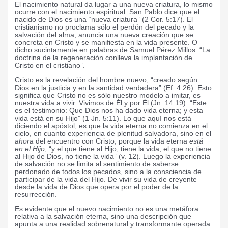
El nacimiento natural da lugar a una nueva criatura, lo mismo
ocurre con el nacimiento espiritual. San Pablo dice que el
nacido de Dios es una “nueva criatura”
(2
Cor. 5:17). El
cristianismo no proclama sólo el perdón del pecado y la
salvación del alma, anuncia una nueva creación que se
concreta en Cristo y se manifiesta en la vida presente. O
dicho sucintamente en palabras de Samuel Pérez Millos: “La
doctrina de la regeneración conlleva la implantación de
Cristo en el cristiano”
.
Cristo es la revelación del hombre nuevo, “creado según
Dios en la justicia y en la santidad verdadera” (Ef. 4:26). Esto
significa que Cristo no es sólo nuestro modelo a imitar, es
nuestra vida a vivir. Vivimos de Él y por Él (Jn. 14:19). “Este
es el testimonio: Que Dios nos ha dado vida eterna; y esta
vida está en su Hijo” (1 Jn. 5:11). Lo que aquí nos está
diciendo el apóstol, es que la vida eterna no comienza en el
cielo, en cuanto experiencia de plenitud salvadora, sino en el
ahora
del encuentro con Cristo, porque la vida eterna
está
en el Hijo
, “y el que tiene al Hijo, tiene la vida; el que no tiene
al Hijo de Dios, no tiene la vida” (v. 12). Luego la experiencia
de salvación no se limita al sentimiento de saberse
perdonado de todos los pecados, sino a la consciencia de
participar de la vida del Hijo. De vivir su vida de creyente
desde la vida de Dios que opera por el poder de la
resurrección.
Es evidente que el nuevo nacimiento no es una metáfora
relativa a la salvación eterna, sino una descripción que
apunta a una realidad sobrenatural y transformante operada