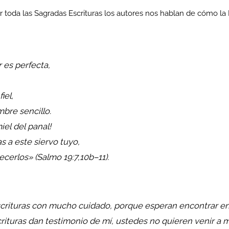
r toda las Sagradas Escrituras los autores nos hablan de cómo la 
 es perfecta,
iel,
bre sencillo.
iel del panal!
 a este siervo tuyo,
cerlos» (Salmo 19:7,
10b–11
).
crituras con mucho cuidado, porque esperan encontrar en el
ituras dan testimonio de mí, ustedes no quieren venir a m