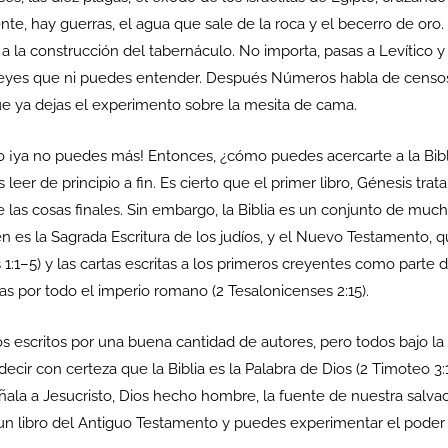
nte, hay guerras, el agua que sale de la roca y el becerro de oro
 la construcción del tabernáculo. No importa, pasas a Levítico y
leyes que ni puedes entender. Después Números habla de censos, y
e ya dejas el experimento sobre la mesita de cama.
ro ¡ya no puedes más! Entonces, ¿cómo puedes acercarte a la Bib
 leer de principio a fin. Es cierto que el primer libro, Génesis trat
 de las cosas finales. Sin embargo, la Biblia es un conjunto de muc
 es la Sagrada Escritura de los judíos, y el Nuevo Testamento, qu
hos 1:1–5) y las cartas escritas a los primeros creyentes como parte 
das por todo el imperio romano (2 Tesalonicenses 2:15).
os escritos por una buena cantidad de autores, pero todos bajo la i
cir con certeza que la Biblia es la Palabra de Dios (2 Timoteo 3:
eñala a Jesucristo, Dios hecho hombre, la fuente de nuestra salv
 un libro del Antiguo Testamento y puedes experimentar el poder