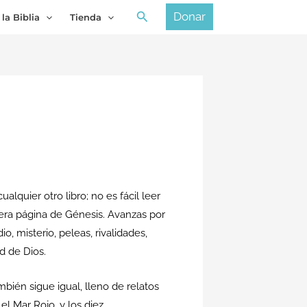
Buscar
Donar
 la Biblia
Tienda
lquier otro libro; no es fácil leer
rimera página de Génesis. Avanzas por
o, misterio, peleas, rivalidades,
ad de Dios.
mbién sigue igual, lleno de relatos
el Mar Rojo, y los diez