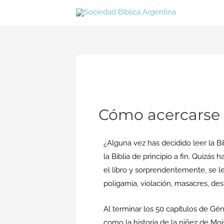
Ir
al
contenido
Cómo acercarse a
¿Alguna vez has decidido leer la Bi
la Biblia de principio a fin. Quizás
el libro y sorprendentemente, se lee
poligamia, violación, masacres, dest
Al terminar los 50 capítulos de Géne
como la historia de la niñez de Mois