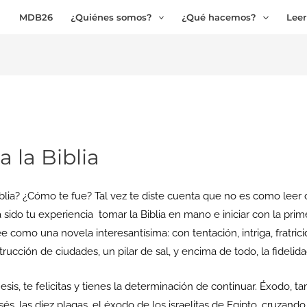
MDB26
¿Quiénes somos?
¿Qué hacemos?
Leer
 la Biblia
blia? ¿Cómo te fue? Tal vez te diste cuenta que no es como leer cua
 ha sido tu experiencia tomar la Biblia en mano e iniciar con la p
 como una novela interesantísima: con tentación, intriga, fratricidi
rucción de ciudades, un pilar de sal, y encima de todo, la fidelid
sis, te felicitas y tienes la determinación de continuar. Éxodo, ta
és, las diez plagas, el éxodo de los israelitas de Egipto, cruzando 