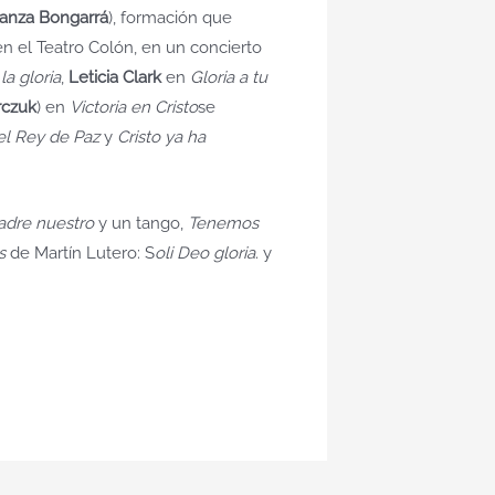
tanza Bongarrá
), formación que
 el Teatro Colón, en un concierto
la gloria
,
Leticia Clark
en
Gloria a tu
rczuk
) en
Victoria en Cristo
se
 el Rey de Paz
y
Cristo ya ha
adre nuestro
y un tango,
Tenemos
s
de Martín Lutero: S
oli Deo gloria
. y