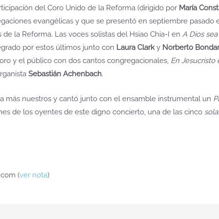
rticipación del Coro Unido de la Reforma (dirigido por
María Cons
aciones evangélicas y que se presentó en septiembre pasado en
 de la Reforma. Las voces solistas del Hsiao Chia-I en
A Dios sea 
tegrado por estos últimos junto con
Laura Clark
y
Norberto Bonda
coro y el público con dos cantos congregacionales,
En Jesucristo
organista
Sebastián Achenbach
.
ya más nuestros y cantó junto con el ensamble instrumental un
P
zones de los oyentes de este digno concierto, una de las cinco
sola
.com (
ver nota
)