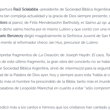
apertura
Raúl Scialabba
-presidente de Sociedad Bíblica Argentina- 
tra tan compleja actualidad y la gracia de Dios siempre presente, 
ntoro
al piano), de Félix Mendelssohn Bartholdy, el
Salmo 42 op. 4
 de dicho salmo hecha por el mismo Lutero y que contó con una m
ario Benzecry
dirigió magistralmente la Sinfónica Juvenil de San
a mente al reformador checo Jan Hus, precursor de Lutero.
erpretar fragmentos de
La Creación
, de Joseph Haydn:
El caos
,
To
lo de este último fragmento, la gran obra del concierto no se hab
de Sociedad Bíblica Argentina, sirvió de
intermezzo
para la segund
idad de la Palabra de Dios ayer, hoy y siempre pues esta “habla al
 más el hombre ha prescindido de la Biblia, tanto más el mundo
s palabras de Leopoldo Marechal en cuanto a estar “sólo comprom
edicó más a los cantos e himnos que los cristianos han cantado y