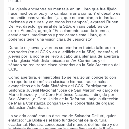
cultura.
“La iglesia encuentra su mensaje en un Libro que fue fijado
hace muchos años, y no cambia ni una coma. Y el desafío es
transmitir esas verdades fijas, que no cambian, a todas las
naciones y culturas, y en todos los tiempos”, expresó Ruben
Del Ré, director general de la SBA, en sus palabras de
cierre. Además, agregó: “Es solamente cuando leemos,
estudiamos, meditamos y predicamos este Libro, que
podemos tener una visión clara de Jesucristo”.
Durante el jueves y viernes se brindaron treinta talleres en
dos sedes (en el CCK y en el edificio de la SBA). Además, el
jueves por la noche se llevó a cabo una plenaria de apertura
en la Iglesia Metodista ubicada en Av. Corrientes y el
sábado se realizaron cinco plenarias en la Sala Argentina del
CCK.
Como apertura, el miércoles 15 se realizó un concierto con
un repertorio de música clásica e himnos tradicionales
evangélicos en la Sala Sinfónica del CCK. Participaron la
Sinfónica Juvenil Nacional “José de San Martín” –a cargo de
Mario Benzecry–, el Coro Polifónico Nacional –dirigido por
Ariel Alonso–,el Coro Unido de la Reforma –bajo la dirección
de María Constanza Bongarrá– y el concertista de órgano
Sebastián Achenbach.
La velada contó con un discurso de Salvador Dellutri, quien
enfatizó: “La Biblia es el libro fundacional de la cultura
occidental. Nuestra concepción del mundo, del hombre y de
la historia tienen su origen en las enseñanzas de la Biblia.