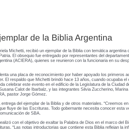
jemplar de la Biblia Argentina
iela Michetti, recibió un ejemplar de la Biblia con temática argentina
 Patria. El obsequio fue entregado por representantes del departamen
rgentina (ACIERA), quienes se reunieron con la funcionaria en su de
esidenta una placa de reconocimiento por haber apoyado los primeros a
jer. El respaldo que Michetti brindó hace 13 años, cuando ocupaba el 
 celebrar este evento en el edificio de la Legislatura de la Ciudad 
Susana Calot de Ibarbalz, y las integrantes Silvia Zuccherino, Marina
ERA, pastor Jorge Gómez.
entrega del ejemplar de la Biblia y de otros materiales. “Creemos en
 que fluye de las Escrituras. Todo gobernante necesita conocer esta 
e Comunicación de SBA.
realizó con el objetivo de exaltar la Palabra de Dios en el marco del B
turas. “Las notas introductorias que contiene esta Biblia reflejan la in