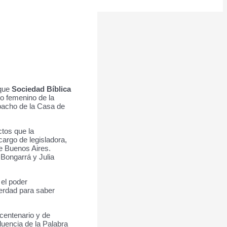
 que
Sociedad Bíblica
to femenino de la
spacho de la Casa de
ctos que la
cargo de legisladora,
de Buenos Aires.
 Bongarrá y Julia
 el poder
verdad para saber
icentenario y de
fluencia de la Palabra