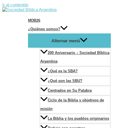
Ir al contenido
MDB26
¿Quiénes somos?
Alternar menú
200 Aniversario – Sociedad Bíblica
Argentina
¿Qué es la SBA?
¿Qué son las SBU?
Centrados en Su Palabra
Ciclo de la Biblia y objetivos de
misión
La Biblia y los pueblos originarios