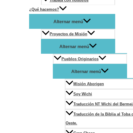
Trabaja con nosotros
¿Qué hacemos?
Alternar menú
Proyectos de Misión
Alternar menú
Pueblos Originarios
Alternar menú
Misión Aborigen
Soy Wichi
Traducción NT Wichi del Berme
Traducción de la Biblia al Toba 
Oeste.